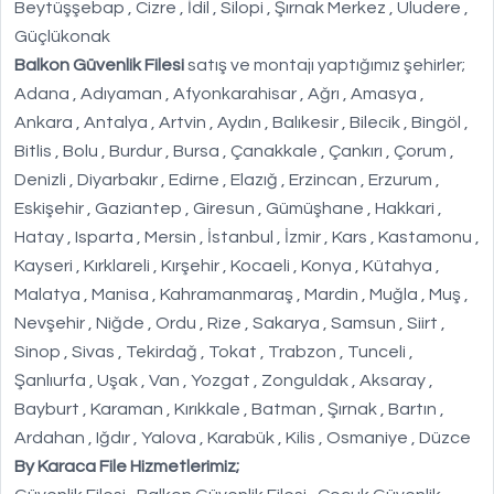
Beytüşşebap , Cizre , İdil , Silopi , Şırnak Merkez , Uludere ,
Güçlükonak
Balkon Güvenlik Filesi
satış ve montajı yaptığımız şehirler;
Adana , Adıyaman , Afyonkarahisar , Ağrı , Amasya ,
Ankara , Antalya , Artvin , Aydın , Balıkesir , Bilecik , Bingöl ,
Bitlis , Bolu , Burdur , Bursa , Çanakkale , Çankırı , Çorum ,
Denizli , Diyarbakır , Edirne , Elazığ , Erzincan , Erzurum ,
Eskişehir , Gaziantep , Giresun , Gümüşhane , Hakkari ,
Hatay , Isparta , Mersin , İstanbul , İzmir , Kars , Kastamonu ,
Kayseri , Kırklareli , Kırşehir , Kocaeli , Konya , Kütahya ,
Malatya , Manisa , Kahramanmaraş , Mardin , Muğla , Muş ,
Nevşehir , Niğde , Ordu , Rize , Sakarya , Samsun , Siirt ,
Sinop , Sivas , Tekirdağ , Tokat , Trabzon , Tunceli ,
Şanlıurfa , Uşak , Van , Yozgat , Zonguldak , Aksaray ,
Bayburt , Karaman , Kırıkkale , Batman , Şırnak , Bartın ,
Ardahan , Iğdır , Yalova , Karabük , Kilis , Osmaniye , Düzce
By Karaca File Hizmetlerimiz;