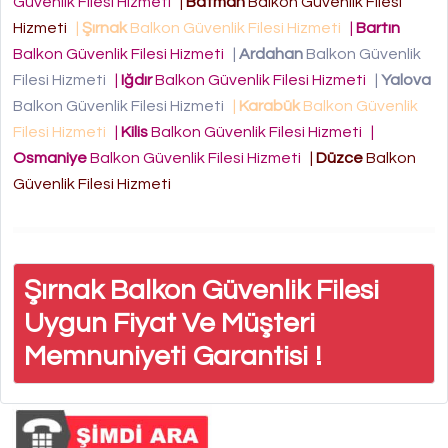
Güvenlik Filesi Hizmeti
|
Batman
Balkon Güvenlik Filesi
Hizmeti
|
Şırnak
Balkon Güvenlik Filesi Hizmeti
|
Bartın
Balkon Güvenlik Filesi Hizmeti
|
Ardahan
Balkon Güvenlik
Filesi Hizmeti
|
Iğdır
Balkon Güvenlik Filesi Hizmeti
|
Yalova
Balkon Güvenlik Filesi Hizmeti
|
Karabük
Balkon Güvenlik
Filesi Hizmeti
|
Kilis
Balkon Güvenlik Filesi Hizmeti
|
Osmaniye
Balkon Güvenlik Filesi Hizmeti
|
Düzce
Balkon
Güvenlik Filesi Hizmeti
Şırnak Balkon Güvenlik Filesi
Uygun Fiyat Ve Müşteri
Memnuniyeti Garantisi !