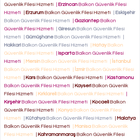
Güvenlik Filesi Hizmeti
|
Erzincan
Balkon Güvenlik Filesi
Hizmeti
|
Erzurum
Balkon Güvenlik Filesi Hizmeti
|
Eskişehir
Balkon Güvenlik Filesi Hizmeti
|
Gaziantep
Balkon
Güvenlik Filesi Hizmeti
|
Giresun
Balkon Güvenlik Filesi
Hizmeti
|
Gümüşhane
Balkon Güvenlik Filesi Hizmeti
|
Hakkari
Balkon Güvenlik Filesi Hizmeti
|
Hatay
Balkon
Güvenlik Filesi Hizmeti
|
Isparta
Balkon Güvenlik Filesi
Hizmeti
|
Mersin
Balkon Güvenlik Filesi Hizmeti
|
İstanbul
Balkon Güvenlik Filesi Hizmeti
|
İzmir
Balkon Güvenlik Filesi
Hizmeti
|
Kars
Balkon Güvenlik Filesi Hizmeti
|
Kastamonu
Balkon Güvenlik Filesi Hizmeti
|
Kayseri
Balkon Güvenlik
Filesi Hizmeti
|
Kırklareli
Balkon Güvenlik Filesi Hizmeti
|
Kırşehir
Balkon Güvenlik Filesi Hizmeti
|
Kocaeli
Balkon
Güvenlik Filesi Hizmeti
|
Konya
Balkon Güvenlik Filesi
Hizmeti
|
Kütahya
Balkon Güvenlik Filesi Hizmeti
|
Malatya
Balkon Güvenlik Filesi Hizmeti
|
Manisa
Balkon Güvenlik
Filesi Hizmeti
|
Kahramanmaraş
Balkon Güvenlik Filesi