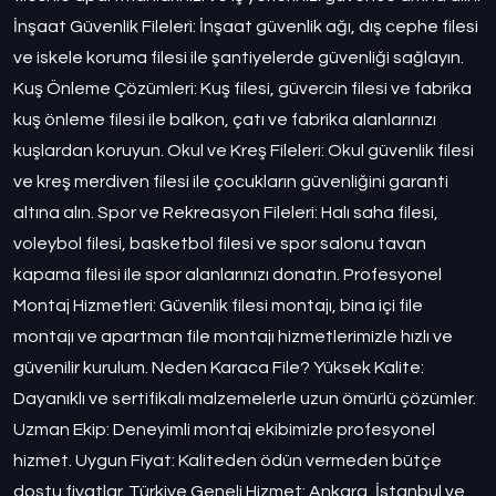
İnşaat Güvenlik Fileleri: İnşaat güvenlik ağı, dış cephe filesi
ve iskele koruma filesi ile şantiyelerde güvenliği sağlayın.
Kuş Önleme Çözümleri: Kuş filesi, güvercin filesi ve fabrika
kuş önleme filesi ile balkon, çatı ve fabrika alanlarınızı
kuşlardan koruyun. Okul ve Kreş Fileleri: Okul güvenlik filesi
ve kreş merdiven filesi ile çocukların güvenliğini garanti
altına alın. Spor ve Rekreasyon Fileleri: Halı saha filesi,
voleybol filesi, basketbol filesi ve spor salonu tavan
kapama filesi ile spor alanlarınızı donatın. Profesyonel
Montaj Hizmetleri: Güvenlik filesi montajı, bina içi file
montajı ve apartman file montajı hizmetlerimizle hızlı ve
güvenilir kurulum. Neden Karaca File? Yüksek Kalite:
Dayanıklı ve sertifikalı malzemelerle uzun ömürlü çözümler.
Uzman Ekip: Deneyimli montaj ekibimizle profesyonel
hizmet. Uygun Fiyat: Kaliteden ödün vermeden bütçe
dostu fiyatlar. Türkiye Geneli Hizmet: Ankara, İstanbul ve