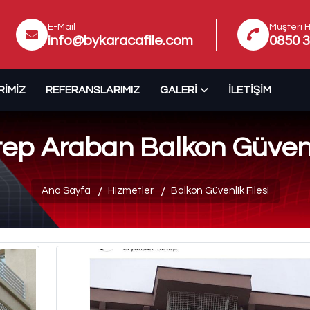
E-Mail
Müşteri H
info@bykaracafile.com
0850 3
RIMIZ
REFERANSLARIMIZ
GALERI
İLETIŞIM
ep Araban Balkon Güvenli
Ana Sayfa
Hizmetler
Balkon Güvenlik Filesi