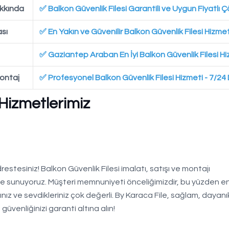
akkında
✅ Balkon Güvenlik Filesi Garantili ve Uygun Fiyatlı 
ası
✅ En Yakın ve Güvenilir Balkon Güvenlik Filesi Hizmet
✅ Gaziantep Araban En İyi Balkon Güvenlik Filesi Hi
Montaj
✅ Profesyonel Balkon Güvenlik Filesi Hizmeti - 7/2
 Hizmetlerimiz
estesiniz! Balkon Güvenlik Filesi imalatı, satışı ve montajı
yle sunuyoruz. Müşteri memnuniyeti önceliğimizdir, bu yüzden en 
nız ve sevdikleriniz çok değerli. By Karaca File, sağlam, dayanık
güvenliğinizi garanti altına alın!