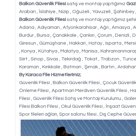
Balkon Güvenlik Filesi
satış ve montajı yaptığımız
Gaz
Araban , İslahiye , Nizip , Oğuzeli , Yavuzeli , Şahinbey
Balkon Güvenlik Filesi
satış ve montajı yaptığımız şehir
Adana , Adıyaman , Afyonkarahisar , Ağrı , Amasya , Ankara 
Burdur , Bursa , Çanakkale , Çankırı , Çorum , Denizli , D
Giresun , Gümüşhane , Hakkari , Hatay , Isparta , Mersin ,
, Konya , Kütahya , Malatya , Manisa , Kahramanmaraş ,
Siirt , Sinop , Sivas , Tekirdağ , Tokat , Trabzon , Tunc
Karaman , Kırıkkale , Batman , Şırnak , Bartın , Ardahan 
By Karaca File Hizmetlerimiz;
Güvenlik Filesi , Balkon Güvenlik Filesi , Çocuk Güvenlik F
Önleme Filesi , Apartman Merdiven Güvenlik Filesi , Hal
Filesi , Güvenlik Filesi Satış ve Montajı Kurulumu , Galer
Filesi Balkon Filesi , Okul Güvenlik Filesi , İnşaat Güvenl
Spor fileleri ağları, Spor salonu filesi , Dış Cephe Güven