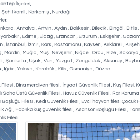
iantep
İlçeleri;
 , Şehitkamil , Karkamış , Nurdağı
ler;
, Antalya , Artvin , Aydın , Balıkesir , Bilecik , Bingöl , Bitlis ,
iyarbakır , Edirne , Elazığ , Erzincan , Erzurum , Eskişehir , Gazian
 İstanbul , İzmir , Kars , Kastamonu , Kayseri , Kırklareli , Kırşehi
 Mardin , Muğla , Muş , Nevşehir , Niğde , Ordu , Rize , Sakarya
eli , Şanlıurfa , Uşak , Van , Yozgat , Zonguldak , Aksaray , Baybur
, Iğdır , Yalova , Karabük , Kilis , Osmaniye , Düzce
ilesi , Bina merdiven filesi , İnşaat Güvenlik Filesi , Kuş Filesi, 
ı Saha Üstü Güvenlik Filesi , Havuz Güvenlik Filesi , Raf Koruma
i Boşluğu Filesi , Kedi Güvenlik Filesi , Evcil hayvan filesi Çocuk F
ik Ağı , Fabrika kuş güvenlik filesi , Asansör Boşluğu Filesi , Tarım
lik Filesi