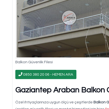
Balkon Güvenlik Filesi
0850 380 20 06 - HEMEN ARA
Gaziantep Araban Balkon Güv
Özel ihtiyaçlarınıza uygun ölçü ve çeşitlerde
Balkon Gü
üretilen güvenlik filesi ve montaj hizmetleri için bize
il