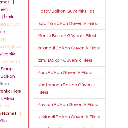
izmeti
|
zmeti
|
Hatay Balkon Güvenlik Filesi
i
|
İzmir
Isparta Balkon Güvenlik Filesi
eri
Balkon
kon
Mersin Balkon Güvenlik Filesi
kon
din
Balkon
İstanbul Balkon Güvenlik Filesi
üvenlik
İzmir Balkon Güvenlik Filesi
i Hizmeti
|
|
Sinop
Kars Balkon Güvenlik Filesi
Balkon
lkon
Kastamonu Balkon Güvenlik
nlik Filesi
Filesi
 Filesi
Kayseri Balkon Güvenlik Filesi
Filesi
si Hizmeti
|
Kırklareli Balkon Güvenlik Filesi
Kilis