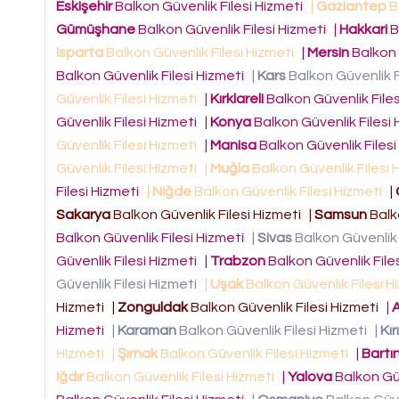
Eskişehir
Balkon Güvenlik Filesi Hizmeti
|
Gaziantep
B
Gümüşhane
Balkon Güvenlik Filesi Hizmeti
|
Hakkari
B
Isparta
Balkon Güvenlik Filesi Hizmeti
|
Mersin
Balkon 
Balkon Güvenlik Filesi Hizmeti
|
Kars
Balkon Güvenlik F
Güvenlik Filesi Hizmeti
|
Kırklareli
Balkon Güvenlik File
Güvenlik Filesi Hizmeti
|
Konya
Balkon Güvenlik Filesi
Güvenlik Filesi Hizmeti
|
Manisa
Balkon Güvenlik Files
Güvenlik Filesi Hizmeti
|
Muğla
Balkon Güvenlik Filesi
Filesi Hizmeti
|
Niğde
Balkon Güvenlik Filesi Hizmeti
|
Sakarya
Balkon Güvenlik Filesi Hizmeti
|
Samsun
Balk
Balkon Güvenlik Filesi Hizmeti
|
Sivas
Balkon Güvenlik 
Güvenlik Filesi Hizmeti
|
Trabzon
Balkon Güvenlik File
Güvenlik Filesi Hizmeti
|
Uşak
Balkon Güvenlik Filesi 
Hizmeti
|
Zonguldak
Balkon Güvenlik Filesi Hizmeti
|
Hizmeti
|
Karaman
Balkon Güvenlik Filesi Hizmeti
|
Kır
Hizmeti
|
Şırnak
Balkon Güvenlik Filesi Hizmeti
|
Bartı
Iğdır
Balkon Güvenlik Filesi Hizmeti
|
Yalova
Balkon Güv