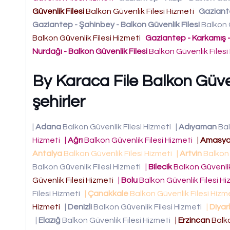
Güvenlik Filesi
Balkon Güvenlik Filesi Hizmeti
Gaziante
Gaziantep - Şahinbey - Balkon Güvenlik Filesi
Balkon G
Balkon Güvenlik Filesi Hizmeti
Gaziantep - Karkamış -
Nurdağı - Balkon Güvenlik Filesi
Balkon Güvenlik Files
By Karaca File Balkon Güven
şehirler
|
Adana
Balkon Güvenlik Filesi Hizmeti
|
Adıyaman
Bal
Hizmeti
|
Ağrı
Balkon Güvenlik Filesi Hizmeti
|
Amasy
Antalya
Balkon Güvenlik Filesi Hizmeti
|
Artvin
Balkon 
Balkon Güvenlik Filesi Hizmeti
|
Bilecik
Balkon Güvenlik
Güvenlik Filesi Hizmeti
|
Bolu
Balkon Güvenlik Filesi H
Filesi Hizmeti
|
Çanakkale
Balkon Güvenlik Filesi Hizm
Hizmeti
|
Denizli
Balkon Güvenlik Filesi Hizmeti
|
Diyar
|
Elazığ
Balkon Güvenlik Filesi Hizmeti
|
Erzincan
Balko