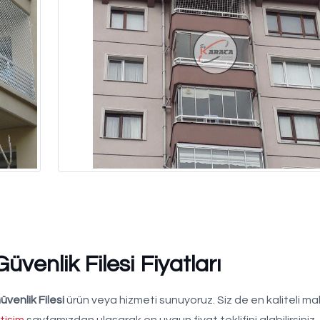
enlik Filesi Fiyatları
venlik Filesi
ürün veya hizmeti sunuyoruz. Siz de en kaliteli m
etişim
sayfamızdan ulaşarak en uygun fiyat teklifini alabilirsini