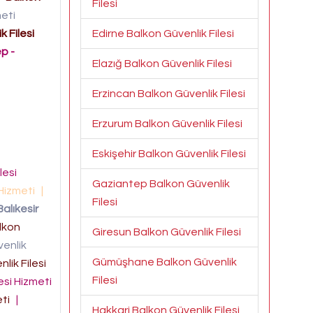
Filesi
meti
 Filesi
Edirne Balkon Güvenlik Filesi
p -
Elazığ Balkon Güvenlik Filesi
Erzincan Balkon Güvenlik Filesi
Erzurum Balkon Güvenlik Filesi
Eskişehir Balkon Güvenlik Filesi
lesi
Gaziantep Balkon Güvenlik
 Hizmeti
|
Filesi
Balıkesir
lkon
Giresun Balkon Güvenlik Filesi
enlik
Gümüşhane Balkon Güvenlik
lik Filesi
Filesi
esi Hizmeti
eti
|
Hakkari Balkon Güvenlik Filesi