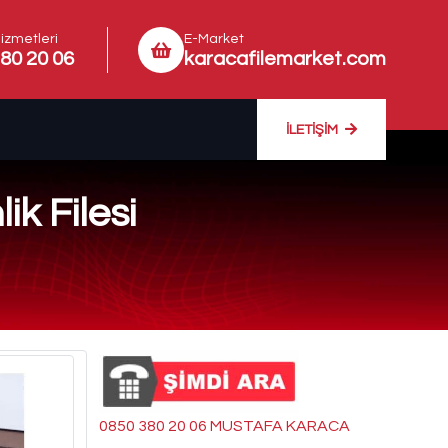
izmetleri
E-Market
80 20 06
karacafilemarket.com
İLETIŞIM
k Filesi
0850 380 20 06 MUSTAFA KARACA