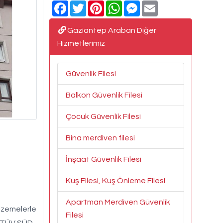
Facebook
Twitter
Pinterest
WhatsApp
Messenger
Email
Gaziantep Araban Diğer
Hizmetlerimiz
Güvenlik Filesi
Balkon Güvenlik Filesi
Çocuk Güvenlik Filesi
Bina merdiven filesi
İnşaat Güvenlik Filesi
Kuş Filesi, Kuş Önleme Filesi
Apartman Merdiven Güvenlik
alzemelerle
Filesi
z. TÜV SÜD