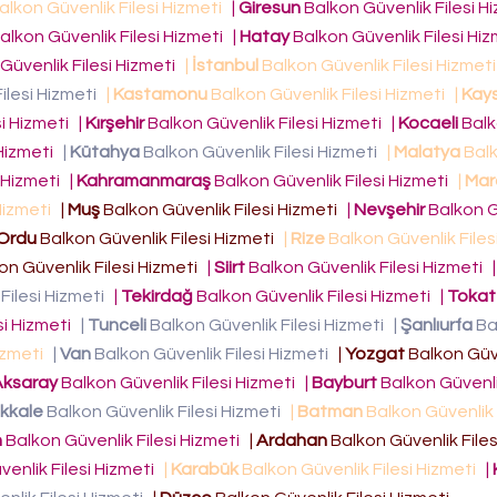
alkon Güvenlik Filesi Hizmeti
|
Giresun
Balkon Güvenlik Filesi H
alkon Güvenlik Filesi Hizmeti
|
Hatay
Balkon Güvenlik Filesi Hi
Güvenlik Filesi Hizmeti
|
İstanbul
Balkon Güvenlik Filesi Hizmet
ilesi Hizmeti
|
Kastamonu
Balkon Güvenlik Filesi Hizmeti
|
Kays
si Hizmeti
|
Kırşehir
Balkon Güvenlik Filesi Hizmeti
|
Kocaeli
Bal
 Hizmeti
|
Kütahya
Balkon Güvenlik Filesi Hizmeti
|
Malatya
Bal
i Hizmeti
|
Kahramanmaraş
Balkon Güvenlik Filesi Hizmeti
|
Mar
 Hizmeti
|
Muş
Balkon Güvenlik Filesi Hizmeti
|
Nevşehir
Balkon G
Ordu
Balkon Güvenlik Filesi Hizmeti
|
Rize
Balkon Güvenlik Files
on Güvenlik Filesi Hizmeti
|
Siirt
Balkon Güvenlik Filesi Hizmeti
Filesi Hizmeti
|
Tekirdağ
Balkon Güvenlik Filesi Hizmeti
|
Tokat
si Hizmeti
|
Tunceli
Balkon Güvenlik Filesi Hizmeti
|
Şanlıurfa
Ba
Hizmeti
|
Van
Balkon Güvenlik Filesi Hizmeti
|
Yozgat
Balkon Güve
Aksaray
Balkon Güvenlik Filesi Hizmeti
|
Bayburt
Balkon Güvenlik
ıkkale
Balkon Güvenlik Filesi Hizmeti
|
Batman
Balkon Güvenlik 
n
Balkon Güvenlik Filesi Hizmeti
|
Ardahan
Balkon Güvenlik File
enlik Filesi Hizmeti
|
Karabük
Balkon Güvenlik Filesi Hizmeti
|