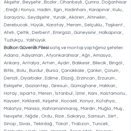
Akşehir , Beyşehir , Bozkır , Cihanbeyli , Çumra , Doğanhisar
, Ereğli / Konya , Hadim , Ilgın , Kadınhanı , Karapınar , Kulu ,
Sarayönü , Seydişehir , Yunak , Akören , Altınekin ,
Derebucak , Hüyük , Karatay , Meram , Selçuklu , Taşkent ,
Ahırlı , Çeltik , Derbent , Emirgazi , Güneysınır , Halkapınar ,
Tuzlukçu , Yalıhüyük
Balkon Güvenlik Filesi
satış ve montajı yaptığımız şehirler;
Adana , Adıyaman , Afyonkarahisar , Ağrı , Amasya ,
Ankara , Antalya , Artvin , Aydın , Balıkesir , Bilecik , Bingöl ,
Bitlis , Bolu , Burdur , Bursa , Çanakkale , Çankırı , Çorum ,
Denizli , Diyarbakır , Edirne , Elazığ , Erzincan , Erzurum ,
Eskişehir , Gaziantep , Giresun , Gümüşhane , Hakkari ,
Hatay , Isparta , Mersin , İstanbul , İzmir , Kars , Kastamonu ,
Kayseri , Kırklareli , Kırşehir , Kocaeli , Konya , Kütahya ,
Malatya , Manisa , Kahramanmaraş , Mardin , Muğla , Muş ,
Nevşehir , Niğde , Ordu , Rize , Sakarya , Samsun , Siirt ,
Sinop , Sivas , Tekirdağ , Tokat , Trabzon , Tunceli ,