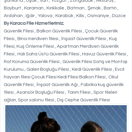
Şanlıurfa , Uşak , Van , Yozgat , Zonguldak , Aksaray ,
Bayburt , Karaman , Kırıkkale , Batman , Şırnak , Bartın ,
Ardahan , Iğdır , Yalova , Karabük , Kilis , Osmaniye , Düzce
By Karaca File Hizmetlerimiz;
Güvenlik Filesi , Balkon Güvenlik Filesi , Çocuk Güvenlik
Filesi , Bina merdiven filesi , İnşaat Güvenlik Filesi , Kuş
Filesi, Kuş Önleme Filesi , Apartman Merdiven Güvenlik
Filesi , Halı Saha Üstü Güvenlik Filesi , Havuz Güvenlik Filesi ,
Raf Koruma Güvenlik Filesi , Güvenlik Filesi Satış ve Montajı
Kurulumu , Galeri Boşluğu Filesi , Kedi Güvenlik Filesi , Evcil
hayvan filesi Çocuk Filesi Kedi Filesi Balkon Filesi , Okul
Güvenlik Filesi , İnşaat Güvenlik Ağı , Fabrika kuş güvenlik
filesi , Asansör Boşluğu Filesi , Tarım Filesi , Spor fileleri
ağları, Spor salonu filesi , Dış Cephe Güvenlik Filesi