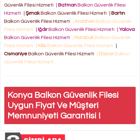
Güvenlik Filesi Hizmeti
|
Batman
Balkon Güvenlik Filesi
Hizmeti
|
Şırnak
Balkon Güvenlik Filesi Hizmeti
|
Bartın
Balkon Güvenlik Filesi Hizmeti
|
Ardahan
Balkon Güvenlik
Filesi Hizmeti
|
Iğdır
Balkon Güvenlik Filesi Hizmeti
|
Yalova
Balkon Güvenlik Filesi Hizmeti
|
Karabük
Balkon Güvenlik
Filesi Hizmeti
|
Kilis
Balkon Güvenlik Filesi Hizmeti
|
Osmaniye
Balkon Güvenlik Filesi Hizmeti
|
Düzce
Balkon
Güvenlik Filesi Hizmeti
Konya Balkon Güvenlik Filesi
Uygun Fiyat Ve Müşteri
Memnuniyeti Garantisi !