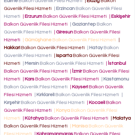
Edirne
Balkon Güvenlik Filesi Hizmeti
|
Elazığ
Balkon
Güvenlik Filesi Hizmeti
|
Erzincan
Balkon Güvenlik Filesi
Hizmeti
|
Erzurum
Balkon Güvenlik Filesi Hizmeti
|
Eskişehir
Balkon Güvenlik Filesi Hizmeti
|
Gaziantep
Balkon
Güvenlik Filesi Hizmeti
|
Giresun
Balkon Güvenlik Filesi
Hizmeti
|
Gümüşhane
Balkon Güvenlik Filesi Hizmeti
|
Hakkari
Balkon Güvenlik Filesi Hizmeti
|
Hatay
Balkon
Güvenlik Filesi Hizmeti
|
Isparta
Balkon Güvenlik Filesi
Hizmeti
|
Mersin
Balkon Güvenlik Filesi Hizmeti
|
İstanbul
Balkon Güvenlik Filesi Hizmeti
|
İzmir
Balkon Güvenlik Filesi
Hizmeti
|
Kars
Balkon Güvenlik Filesi Hizmeti
|
Kastamonu
Balkon Güvenlik Filesi Hizmeti
|
Kayseri
Balkon Güvenlik
Filesi Hizmeti
|
Kırklareli
Balkon Güvenlik Filesi Hizmeti
|
Kırşehir
Balkon Güvenlik Filesi Hizmeti
|
Kocaeli
Balkon
Güvenlik Filesi Hizmeti
|
Konya
Balkon Güvenlik Filesi
Hizmeti
|
Kütahya
Balkon Güvenlik Filesi Hizmeti
|
Malatya
Balkon Güvenlik Filesi Hizmeti
|
Manisa
Balkon Güvenlik
Filesi Hizmeti
|
Kahramanmaraş
Balkon Güvenlik Filesi