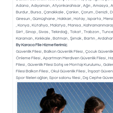
Adana , Adıyaman , Afyonkarahisar , Ağrı , Amasya , Ankara 
Burdur , Bursa , Çanakkale , Çankırı , Çorum , Denizli , D
Giresun , Gümüşhane , Hakkari , Hatay , Isparta , Mersin ,
, Konya , Kütahya , Malatya , Manisa , Kahramanmaraş ,
Siirt , Sinop , Sivas , Tekirdağ , Tokat , Trabzon , Tunc
Karaman , Kırıkkale , Batman , Şırnak , Bartın , Ardahan 
By Karaca File Hizmetlerimiz;
Güvenlik Filesi , Balkon Güvenlik Filesi , Çocuk Güvenlik F
Önleme Filesi , Apartman Merdiven Güvenlik Filesi , Hal
Filesi , Güvenlik Filesi Satış ve Montajı Kurulumu , Galer
Filesi Balkon Filesi , Okul Güvenlik Filesi , İnşaat Güvenl
Spor fileleri ağları, Spor salonu filesi , Dış Cephe Güven