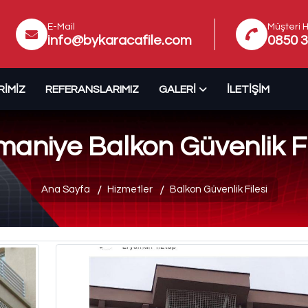
E-Mail
Müşteri H
info@bykaracafile.com
0850 3
RIMIZ
REFERANSLARIMIZ
GALERI
İLETIŞIM
aniye Balkon Güvenlik Fi
Ana Sayfa
Hizmetler
Balkon Güvenlik Filesi