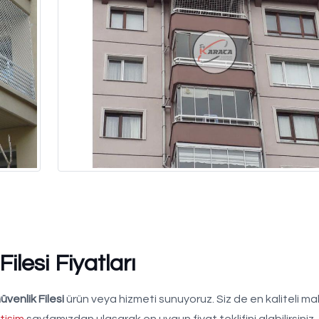
lesi Fiyatları
venlik Filesi
ürün veya hizmeti sunuyoruz. Siz de en kaliteli m
etişim
sayfamızdan ulaşarak en uygun fiyat teklifini alabilirsini