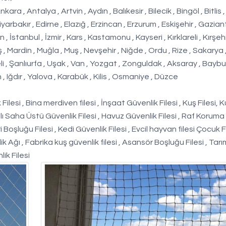
, Antalya , Artvin , Aydın , Balıkesir , Bilecik , Bingöl , Bitlis ,
iyarbakır , Edirne , Elazığ , Erzincan , Erzurum , Eskişehir , Gazian
 İstanbul , İzmir , Kars , Kastamonu , Kayseri , Kırklareli , Kırşehi
 Mardin , Muğla , Muş , Nevşehir , Niğde , Ordu , Rize , Sakarya
eli , Şanlıurfa , Uşak , Van , Yozgat , Zonguldak , Aksaray , Baybur
, Iğdır , Yalova , Karabük , Kilis , Osmaniye , Düzce
ilesi , Bina merdiven filesi , İnşaat Güvenlik Filesi , Kuş Filesi, 
ı Saha Üstü Güvenlik Filesi , Havuz Güvenlik Filesi , Raf Koruma
i Boşluğu Filesi , Kedi Güvenlik Filesi , Evcil hayvan filesi Çocuk F
ik Ağı , Fabrika kuş güvenlik filesi , Asansör Boşluğu Filesi , Tarım
lik Filesi