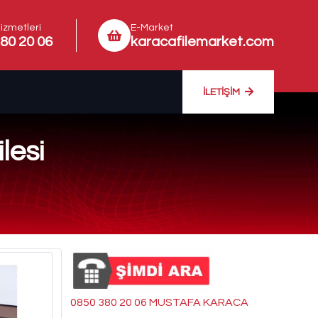
izmetleri
E-Market
80 20 06
karacafilemarket.com
İLETIŞIM
lesi
0850 380 20 06 MUSTAFA KARACA