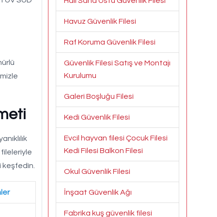
Halı Saha Üstü Güvenlik Filesi
Havuz Güvenlik Filesi
Raf Koruma Güvenlik Filesi
mürlü
Güvenlik Filesi Satış ve Montajı
Kurulumu
imizle
Galeri Boşluğu Filesi
meti
Kedi Güvenlik Filesi
Evcil hayvan filesi Çocuk Filesi
anıklılık
Kedi Filesi Balkon Filesi
ileleriyle
i keşfedin.
Okul Güvenlik Filesi
ler
İnşaat Güvenlik Ağı
Fabrika kuş güvenlik filesi