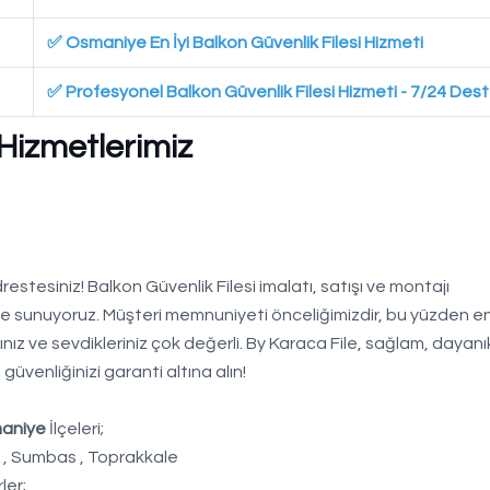
✅ Osmaniye En İyi Balkon Güvenlik Filesi Hizmeti
✅ Profesyonel Balkon Güvenlik Filesi Hizmeti - 7/24 Des
 Hizmetlerimiz
estesiniz! Balkon Güvenlik Filesi imalatı, satışı ve montajı
yle sunuyoruz. Müşteri memnuniyeti önceliğimizdir, bu yüzden en 
nız ve sevdikleriniz çok değerli. By Karaca File, sağlam, dayanık
güvenliğinizi garanti altına alın!
aniye
İlçeleri;
i , Sumbas , Toprakkale
ler;