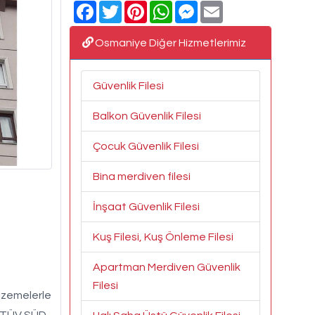
Facebook
Twitter
Pinterest
WhatsApp
Messenger
Email
Osmaniye Diğer Hizmetlerimiz
Güvenlik Filesi
Balkon Güvenlik Filesi
Çocuk Güvenlik Filesi
Bina merdiven filesi
İnşaat Güvenlik Filesi
Kuş Filesi, Kuş Önleme Filesi
Apartman Merdiven Güvenlik
Filesi
alzemelerle
z. TÜV SÜD