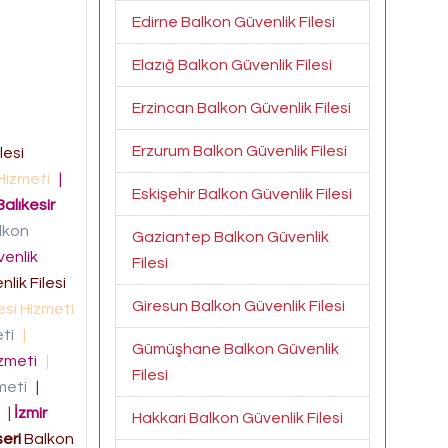
Edirne Balkon Güvenlik Filesi
Elazığ Balkon Güvenlik Filesi
Erzincan Balkon Güvenlik Filesi
Erzurum Balkon Güvenlik Filesi
lesi
 Hizmeti
|
Eskişehir Balkon Güvenlik Filesi
Balıkesir
lkon
Gaziantep Balkon Güvenlik
enlik
Filesi
lik Filesi
Giresun Balkon Güvenlik Filesi
esi Hizmeti
eti
|
Gümüşhane Balkon Güvenlik
izmeti
|
Filesi
zmeti
|
i
|
İzmir
Hakkari Balkon Güvenlik Filesi
eri
Balkon