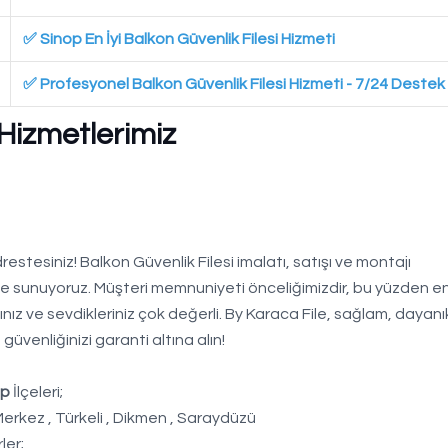
✅ Sinop En İyi Balkon Güvenlik Filesi Hizmeti
✅ Profesyonel Balkon Güvenlik Filesi Hizmeti - 7/24 Destek
 Hizmetlerimiz
estesiniz! Balkon Güvenlik Filesi imalatı, satışı ve montajı
yle sunuyoruz. Müşteri memnuniyeti önceliğimizdir, bu yüzden en 
nız ve sevdikleriniz çok değerli. By Karaca File, sağlam, dayanık
güvenliğinizi garanti altına alın!
op
İlçeleri;
Merkez , Türkeli , Dikmen , Saraydüzü
ler;