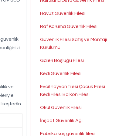
Halı Saha Üstü Güvenlik Filesi
Havuz Güvenlik Filesi
Raf Koruma Güvenlik Filesi
 güvenlik
Güvenlik Filesi Satış ve Montajı
Kurulumu
nliğinizi
Galeri Boşluğu Filesi
Kedi Güvenlik Filesi
Evcil hayvan filesi Çocuk Filesi
ılık ve
Kedi Filesi Balkon Filesi
leriyle
i keşfedin.
Okul Güvenlik Filesi
İnşaat Güvenlik Ağı
Fabrika kuş güvenlik filesi