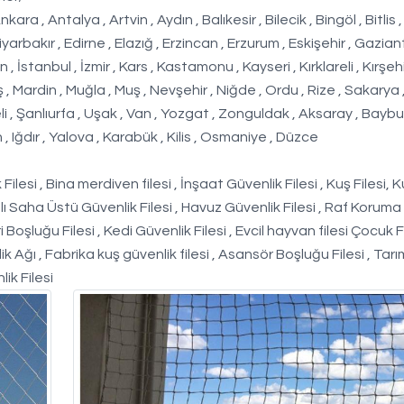
, Antalya , Artvin , Aydın , Balıkesir , Bilecik , Bingöl , Bitlis ,
iyarbakır , Edirne , Elazığ , Erzincan , Erzurum , Eskişehir , Gazian
 İstanbul , İzmir , Kars , Kastamonu , Kayseri , Kırklareli , Kırşehi
 Mardin , Muğla , Muş , Nevşehir , Niğde , Ordu , Rize , Sakarya
eli , Şanlıurfa , Uşak , Van , Yozgat , Zonguldak , Aksaray , Baybur
, Iğdır , Yalova , Karabük , Kilis , Osmaniye , Düzce
ilesi , Bina merdiven filesi , İnşaat Güvenlik Filesi , Kuş Filesi, 
ı Saha Üstü Güvenlik Filesi , Havuz Güvenlik Filesi , Raf Koruma
i Boşluğu Filesi , Kedi Güvenlik Filesi , Evcil hayvan filesi Çocuk F
ik Ağı , Fabrika kuş güvenlik filesi , Asansör Boşluğu Filesi , Tarım
lik Filesi