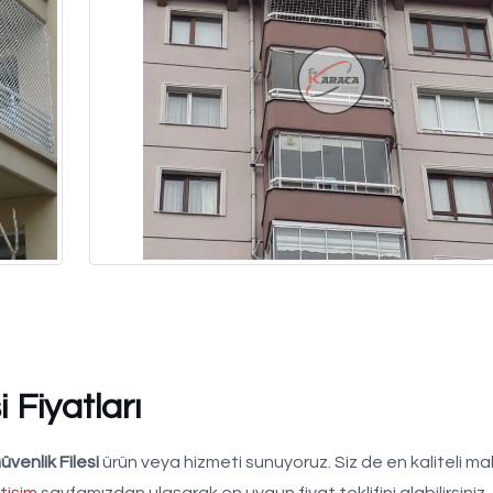
 Fiyatları
venlik Filesi
ürün veya hizmeti sunuyoruz. Siz de en kaliteli m
etişim
sayfamızdan ulaşarak en uygun fiyat teklifini alabilirsini