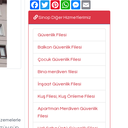
Facebook
Twitter
Pinterest
WhatsApp
Messenger
Email
Sinop Diğer Hizmetlerimiz
Güvenlik Filesi
Balkon Güvenlik Filesi
Çocuk Güvenlik Filesi
Bina merdiven filesi
İnşaat Güvenlik Filesi
Kuş Filesi, Kuş Önleme Filesi
Apartman Merdiven Güvenlik
Filesi
alzemelerle
z. TÜV SÜD