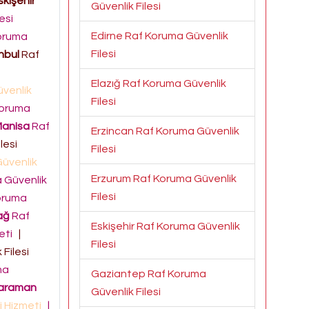
skişehir
Güvenlik Filesi
esi
Edirne Raf Koruma Güvenlik
oruma
Filesi
nbul
Raf
Elazığ Raf Koruma Güvenlik
venlik
Filesi
oruma
anisa
Raf
Erzincan Raf Koruma Güvenlik
lesi
Filesi
üvenlik
Erzurum Raf Koruma Güvenlik
 Güvenlik
Filesi
oruma
ağ
Raf
Eskişehir Raf Koruma Güvenlik
meti
|
Filesi
Filesi
ma
Gaziantep Raf Koruma
araman
Güvenlik Filesi
i Hizmeti
|