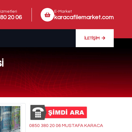
izmetleri
E-Market
80 20 06
karacafilemarket.com
İLETIŞIM
i
0850 380 20 06 MUSTAFA KARACA