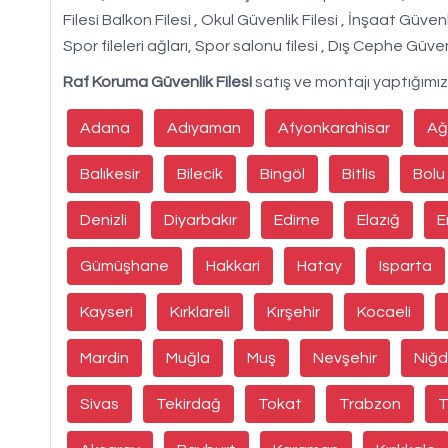
Filesi Balkon Filesi , Okul Güvenlik Filesi , İnşaat Güvenl
Spor fileleri ağları, Spor salonu filesi , Dış Cephe Güven
Raf Koruma Güvenlik Filesi
satış ve montajı yaptığımız 
Adana
Adıyaman
Afyonkarahisar
Ağ
Balıkesir
Bilecik
Bingöl
Bitlis
Bolu
Denizli
Diyarbakır
Edirne
Elazığ
E
Gümüşhane
Hakkari
Hatay
Isparta
Kayseri
Kırklareli
Kırşehir
Kocaeli
Mardin
Muğla
Muş
Nevşehir
Niğ
Sivas
Tekirdağ
Tokat
Trabzon
T