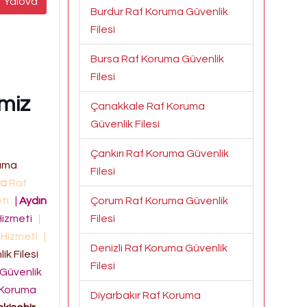
Yalova
Burdur Raf Koruma Güvenlik
Filesi
Bursa Raf Koruma Güvenlik
Filesi
imiz
Çanakkale Raf Koruma
Güvenlik Filesi
Çankırı Raf Koruma Güvenlik
uma
Filesi
ra
Raf
eti
|
Aydın
Çorum Raf Koruma Güvenlik
 Hizmeti
|
Filesi
i Hizmeti
|
Denizli Raf Koruma Güvenlik
k Filesi
Filesi
Güvenlik
 Koruma
Diyarbakır Raf Koruma