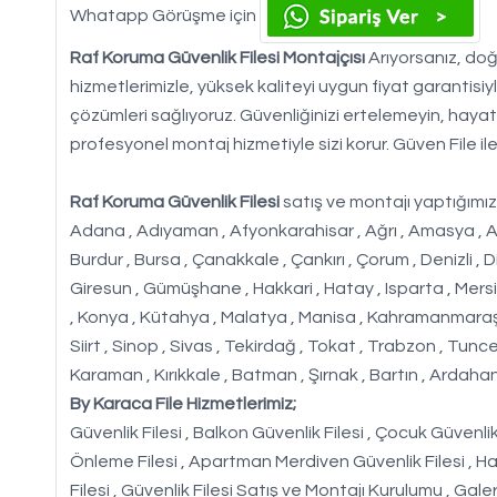
Whatapp Görüşme için
Raf Koruma Güvenlik Filesi Montajçısı
Arıyorsanız, doğr
hizmetlerimizle, yüksek kaliteyi uygun fiyat garantisi
çözümleri sağlıyoruz. Güvenliğinizi ertelemeyin, hayatı
profesyonel montaj hizmetiyle sizi korur. Güven File ile 
Raf Koruma Güvenlik Filesi
satış ve montajı yaptığımız 
Adana , Adıyaman , Afyonkarahisar , Ağrı , Amasya , Ankara 
Burdur , Bursa , Çanakkale , Çankırı , Çorum , Denizli , D
Giresun , Gümüşhane , Hakkari , Hatay , Isparta , Mersin ,
, Konya , Kütahya , Malatya , Manisa , Kahramanmaraş ,
Siirt , Sinop , Sivas , Tekirdağ , Tokat , Trabzon , Tunc
Karaman , Kırıkkale , Batman , Şırnak , Bartın , Ardahan 
By Karaca File Hizmetlerimiz;
Güvenlik Filesi , Balkon Güvenlik Filesi , Çocuk Güvenlik F
Önleme Filesi , Apartman Merdiven Güvenlik Filesi , Hal
Filesi , Güvenlik Filesi Satış ve Montajı Kurulumu , Galer