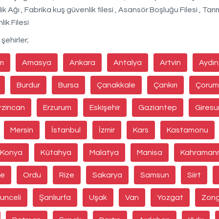
ik Ağı , Fabrika kuş güvenlik filesi , Asansör Boşluğu Filesi , Tarım
lik Filesi
şehirler;
rı
Amasya
Ankara
Antalya
Artvin
Aydın
Burdur
Bursa
Çanakkale
Çankırı
Çorum
rzincan
Erzurum
Eskişehir
Gaziantep
Giresu
Mersin
İstanbul
İzmir
Kars
Kastamonu
Konya
Kütahya
Malatya
Manisa
Kahraman
de
Ordu
Rize
Sakarya
Samsun
Siirt
unceli
Şanlıurfa
Uşak
Van
Yozgat
Zong