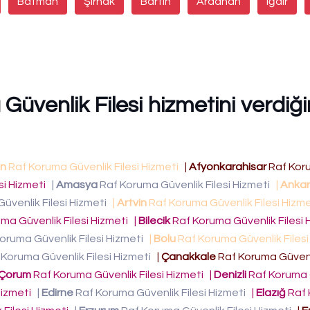
Batman
Şırnak
Bartın
Ardahan
Iğdır
üvenlik Filesi hizmetini verdiğ
n
Raf Koruma Güvenlik Filesi Hizmeti
|
Afyonkarahisar
Raf Kor
si Hizmeti
|
Amasya
Raf Koruma Güvenlik Filesi Hizmeti
|
Anka
üvenlik Filesi Hizmeti
|
Artvin
Raf Koruma Güvenlik Filesi Hizm
ma Güvenlik Filesi Hizmeti
|
Bilecik
Raf Koruma Güvenlik Filesi
oruma Güvenlik Filesi Hizmeti
|
Bolu
Raf Koruma Güvenlik Files
Koruma Güvenlik Filesi Hizmeti
|
Çanakkale
Raf Koruma Güvenli
Çorum
Raf Koruma Güvenlik Filesi Hizmeti
|
Denizli
Raf Koruma 
Hizmeti
|
Edirne
Raf Koruma Güvenlik Filesi Hizmeti
|
Elazığ
Raf