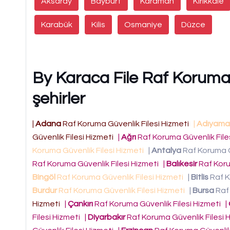
Aksaray
Bayburt
Karaman
Kırıkkale
Karabük
Kilis
Osmaniye
Düzce
By Karaca File Raf Koruma G
şehirler
|
Adana
Raf Koruma Güvenlik Filesi Hizmeti
|
Adıyama
Güvenlik Filesi Hizmeti
|
Ağrı
Raf Koruma Güvenlik File
Koruma Güvenlik Filesi Hizmeti
|
Antalya
Raf Koruma G
Raf Koruma Güvenlik Filesi Hizmeti
|
Balıkesir
Raf Koru
Bingöl
Raf Koruma Güvenlik Filesi Hizmeti
|
Bitlis
Raf K
Burdur
Raf Koruma Güvenlik Filesi Hizmeti
|
Bursa
Raf 
Hizmeti
|
Çankırı
Raf Koruma Güvenlik Filesi Hizmeti
|
Filesi Hizmeti
|
Diyarbakır
Raf Koruma Güvenlik Filesi 