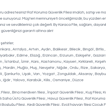
u adrestesiniz! Raf Koruma Güvenlik Filesi imalatı, satışı ve mo
yle sunuyoruz. Müşteri memnuniyeti önceliğimizdir, bu yüzden en 
nız ve sevdikleriniz çok değerli. By Karaca File, sağlam, dayanık
güvenliğinizi garanti altına alın!
şehirler;
, Antalya , Artvin , Aydın , Balıkesir , Bilecik , Bingöl , Bitlis ,
iyarbakır , Edirne , Elazığ , Erzincan , Erzurum , Eskişehir , Gazian
 İstanbul , İzmir , Kars , Kastamonu , Kayseri , Kırklareli , Kırşehi
 Mardin , Muğla , Muş , Nevşehir , Niğde , Ordu , Rize , Sakarya
eli , Şanlıurfa , Uşak , Van , Yozgat , Zonguldak , Aksaray , Baybur
, Iğdır , Yalova , Karabük , Kilis , Osmaniye , Düzce
ilesi , Bina merdiven filesi , İnşaat Güvenlik Filesi , Kuş Filesi, 
ı Saha Üstü Güvenlik Filesi , Havuz Güvenlik Filesi , Raf Koruma
i Boşluğu Filesi , Kedi Güvenlik Filesi , Evcil hayvan filesi Çocuk F