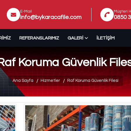
E-Mail
Müşteri H
info@bykaracafile.com
0850 3
RIMIZ
REFERANSLARIMIZ
GALERI
İLETIŞIM
Raf Koruma Güvenlik Files
Ana Sayfa
Hizmetler
Raf Koruma Güvenlik Filesi