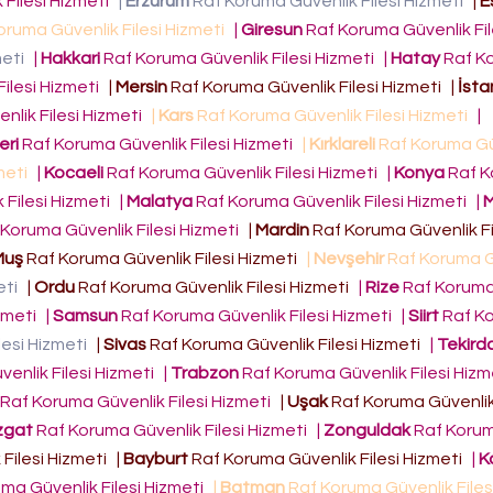
Filesi Hizmeti
|
Erzurum
Raf Koruma Güvenlik Filesi Hizmeti
|
E
ruma Güvenlik Filesi Hizmeti
|
Giresun
Raf Koruma Güvenlik Fil
meti
|
Hakkari
Raf Koruma Güvenlik Filesi Hizmeti
|
Hatay
Raf K
ilesi Hizmeti
|
Mersin
Raf Koruma Güvenlik Filesi Hizmeti
|
İsta
lik Filesi Hizmeti
|
Kars
Raf Koruma Güvenlik Filesi Hizmeti
|
eri
Raf Koruma Güvenlik Filesi Hizmeti
|
Kırklareli
Raf Koruma Gü
zmeti
|
Kocaeli
Raf Koruma Güvenlik Filesi Hizmeti
|
Konya
Raf K
 Filesi Hizmeti
|
Malatya
Raf Koruma Güvenlik Filesi Hizmeti
|
M
Koruma Güvenlik Filesi Hizmeti
|
Mardin
Raf Koruma Güvenlik Fi
Muş
Raf Koruma Güvenlik Filesi Hizmeti
|
Nevşehir
Raf Koruma G
eti
|
Ordu
Raf Koruma Güvenlik Filesi Hizmeti
|
Rize
Raf Koruma
izmeti
|
Samsun
Raf Koruma Güvenlik Filesi Hizmeti
|
Siirt
Raf K
lesi Hizmeti
|
Sivas
Raf Koruma Güvenlik Filesi Hizmeti
|
Tekird
enlik Filesi Hizmeti
|
Trabzon
Raf Koruma Güvenlik Filesi Hiz
Raf Koruma Güvenlik Filesi Hizmeti
|
Uşak
Raf Koruma Güvenlik 
zgat
Raf Koruma Güvenlik Filesi Hizmeti
|
Zonguldak
Raf Koru
Filesi Hizmeti
|
Bayburt
Raf Koruma Güvenlik Filesi Hizmeti
|
K
ma Güvenlik Filesi Hizmeti
|
Batman
Raf Koruma Güvenlik Files