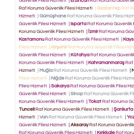
Güvenlik Filesi Hizmeti
|
Erzincan
Raf Koruma Güvenlik 
Raf Koruma Güvenlik Filesi Hizmeti
|
Gaziantep
Raf Ko
Hizmeti
|
Gümüşhane
Raf Koruma Güvenlik Filesi Hiz
Güvenlik Filesi Hizmeti
|
Isparta
Raf Koruma Güvenlik F
Koruma Güvenlik Filesi Hizmeti
|
İzmir
Raf Koruma Güven
Kastamonu
Raf Koruma Güvenlik Filesi Hizmeti
|
Kays
Filesi Hizmeti
|
Kırşehir
Raf Koruma Güvenlik Filesi Hi
Güvenlik Filesi Hizmeti
|
Kütahya
Raf Koruma Güvenlik
Koruma Güvenlik Filesi Hizmeti
|
Kahramanmaraş
Raf 
Hizmeti
|
Muğla
Raf Koruma Güvenlik Filesi Hizmeti
|
Filesi Hizmeti
|
Niğde
Raf Koruma Güvenlik Filesi Hizm
Filesi Hizmeti
|
Sakarya
Raf Koruma Güvenlik Filesi H
Güvenlik Filesi Hizmeti
|
Sinop
Raf Koruma Güvenlik Fi
Koruma Güvenlik Filesi Hizmeti
|
Tokat
Raf Koruma Güv
Tunceli
Raf Koruma Güvenlik Filesi Hizmeti
|
Şanlıurfa
Hizmeti
|
Van
Raf Koruma Güvenlik Filesi Hizmeti
|
Yo
Güvenlik Filesi Hizmeti
|
Aksaray
Raf Koruma Güvenlik 
Raf Koruma Güvenlik Filesi Hizmeti
|
Kırıkkale
Raf Koru