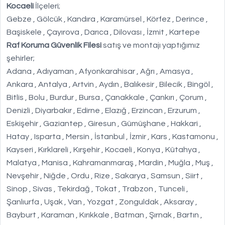
Kocaeli
İlçeleri;
Gebze , Gölcük , Kandıra , Karamürsel , Körfez , Derince ,
Başiskele , Çayırova , Darıca , Dilovası , İzmit , Kartepe
Raf Koruma Güvenlik Filesi
satış ve montajı yaptığımız
şehirler;
Adana , Adıyaman , Afyonkarahisar , Ağrı , Amasya ,
Ankara , Antalya , Artvin , Aydın , Balıkesir , Bilecik , Bingöl ,
Bitlis , Bolu , Burdur , Bursa , Çanakkale , Çankırı , Çorum ,
Denizli , Diyarbakır , Edirne , Elazığ , Erzincan , Erzurum ,
Eskişehir , Gaziantep , Giresun , Gümüşhane , Hakkari ,
Hatay , Isparta , Mersin , İstanbul , İzmir , Kars , Kastamonu ,
Kayseri , Kırklareli , Kırşehir , Kocaeli , Konya , Kütahya ,
Malatya , Manisa , Kahramanmaraş , Mardin , Muğla , Muş ,
Nevşehir , Niğde , Ordu , Rize , Sakarya , Samsun , Siirt ,
Sinop , Sivas , Tekirdağ , Tokat , Trabzon , Tunceli ,
Şanlıurfa , Uşak , Van , Yozgat , Zonguldak , Aksaray ,
Bayburt , Karaman , Kırıkkale , Batman , Şırnak , Bartın ,