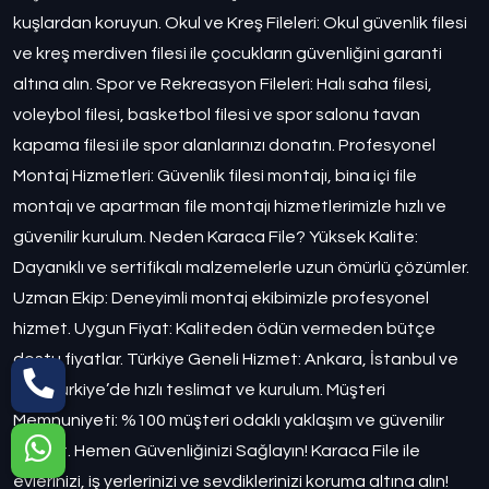
kuşlardan koruyun. Okul ve Kreş Fileleri: Okul güvenlik filesi
ve kreş merdiven filesi ile çocukların güvenliğini garanti
altına alın. Spor ve Rekreasyon Fileleri: Halı saha filesi,
voleybol filesi, basketbol filesi ve spor salonu tavan
kapama filesi ile spor alanlarınızı donatın. Profesyonel
Montaj Hizmetleri: Güvenlik filesi montajı, bina içi file
montajı ve apartman file montajı hizmetlerimizle hızlı ve
güvenilir kurulum. Neden Karaca File? Yüksek Kalite:
Dayanıklı ve sertifikalı malzemelerle uzun ömürlü çözümler.
Uzman Ekip: Deneyimli montaj ekibimizle profesyonel
hizmet. Uygun Fiyat: Kaliteden ödün vermeden bütçe
dostu fiyatlar. Türkiye Geneli Hizmet: Ankara, İstanbul ve
tüm Türkiye’de hızlı teslimat ve kurulum. Müşteri
Memnuniyeti: %100 müşteri odaklı yaklaşım ve güvenilir
hizmet. Hemen Güvenliğinizi Sağlayın! Karaca File ile
evlerinizi, iş yerlerinizi ve sevdiklerinizi koruma altına alın!