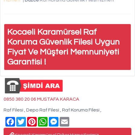
Hizmeti
|
Düzce
Raf Koruma Güvenlik Filesi Hizmeti
Kocaeli Karamürsel Raf
Koruma Güvenlik Filesi Uygun
Fiyat Ve Müşteri Memnuniyeti
Garantisi !
0850 380 20 06 MUSTAFA KARACA
Raf Filesi , Depo Raf Filesi , Raf Koruma Filesi ,
Facebook
Twitter
Pinterest
WhatsApp
Messenger
Email