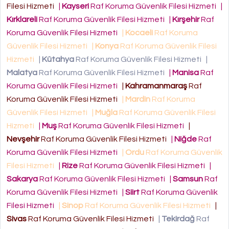
Filesi Hizmeti
|
Kayseri
Raf Koruma Güvenlik Filesi Hizmeti
|
Kırklareli
Raf Koruma Güvenlik Filesi Hizmeti
|
Kırşehir
Raf
Koruma Güvenlik Filesi Hizmeti
|
Kocaeli
Raf Koruma
Güvenlik Filesi Hizmeti
|
Konya
Raf Koruma Güvenlik Filesi
Hizmeti
|
Kütahya
Raf Koruma Güvenlik Filesi Hizmeti
|
Malatya
Raf Koruma Güvenlik Filesi Hizmeti
|
Manisa
Raf
Koruma Güvenlik Filesi Hizmeti
|
Kahramanmaraş
Raf
Koruma Güvenlik Filesi Hizmeti
|
Mardin
Raf Koruma
Güvenlik Filesi Hizmeti
|
Muğla
Raf Koruma Güvenlik Filesi
Hizmeti
|
Muş
Raf Koruma Güvenlik Filesi Hizmeti
|
Nevşehir
Raf Koruma Güvenlik Filesi Hizmeti
|
Niğde
Raf
Koruma Güvenlik Filesi Hizmeti
|
Ordu
Raf Koruma Güvenlik
Filesi Hizmeti
|
Rize
Raf Koruma Güvenlik Filesi Hizmeti
|
Sakarya
Raf Koruma Güvenlik Filesi Hizmeti
|
Samsun
Raf
Koruma Güvenlik Filesi Hizmeti
|
Siirt
Raf Koruma Güvenlik
Filesi Hizmeti
|
Sinop
Raf Koruma Güvenlik Filesi Hizmeti
|
Sivas
Raf Koruma Güvenlik Filesi Hizmeti
|
Tekirdağ
Raf