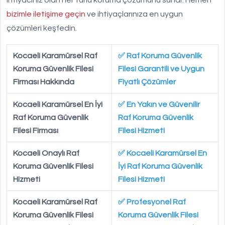
ihtiyacınız olan her türlü koruma çözümünü sunar. Hemen
bizimle iletişime geçin
ve ihtiyaçlarınıza en uygun
çözümleri keşfedin.
Kocaeli Karamürsel Raf
✅ Raf Koruma Güvenlik
Koruma Güvenlik Filesi
Filesi Garantili ve Uygun
Firması Hakkında
Fiyatlı Çözümler
Kocaeli Karamürsel En İyi
✅ En Yakın ve Güvenilir
Raf Koruma Güvenlik
Raf Koruma Güvenlik
Filesi Firması
Filesi Hizmeti
Kocaeli Onaylı Raf
✅ Kocaeli Karamürsel En
Koruma Güvenlik Filesi
İyi Raf Koruma Güvenlik
Hizmeti
Filesi Hizmeti
Kocaeli Karamürsel Raf
✅ Profesyonel Raf
Koruma Güvenlik Filesi
Koruma Güvenlik Filesi