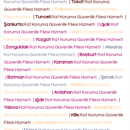
Koruma Güvenlik Filesi Hizmeti
|
Tokat
Raf Koruma
Güvenlik Filesi Hizmeti
|
Trabzon
Raf Koruma Güvenlik
Filesi Hizmeti
|
Tunceli
Raf Koruma Güvenlik Filesi Hizmeti
|
Şanlıurfa
Raf Koruma Güvenlik Filesi Hizmeti
|
Uşak
Raf
Koruma Güvenlik Filesi Hizmeti
|
Van
Raf Koruma Güvenlik
Filesi Hizmeti
|
Yozgat
Raf Koruma Güvenlik Filesi Hizmeti
|
Zonguldak
Raf Koruma Güvenlik Filesi Hizmeti
|
Aksaray
Raf Koruma Güvenlik Filesi Hizmeti
|
Bayburt
Raf Koruma
Güvenlik Filesi Hizmeti
|
Karaman
Raf Koruma Güvenlik
Filesi Hizmeti
|
Kırıkkale
Raf Koruma Güvenlik Filesi Hizmeti
|
Batman
Raf Koruma Güvenlik Filesi Hizmeti
|
Şırnak
Raf
Koruma Güvenlik Filesi Hizmeti
|
Bartın
Raf Koruma
Güvenlik Filesi Hizmeti
|
Ardahan
Raf Koruma Güvenlik
Filesi Hizmeti
|
Iğdır
Raf Koruma Güvenlik Filesi Hizmeti
|
Yalova
Raf Koruma Güvenlik Filesi Hizmeti
|
Karabük
Raf
Koruma Güvenlik Filesi Hizmeti
|
Kilis
Raf Koruma Güvenlik
Filesi Hizmeti
|
Osmaniye
Raf Koruma Güvenlik Filesi