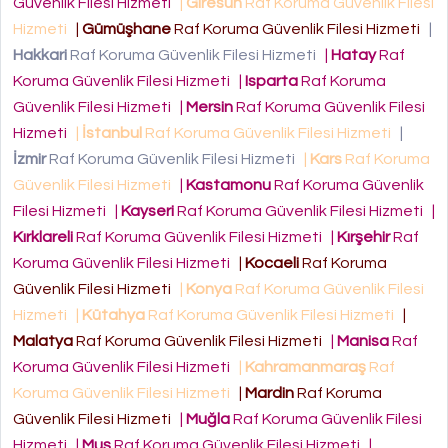
Güvenlik Filesi Hizmeti
|
Giresun
Raf Koruma Güvenlik Filesi
Hizmeti
|
Gümüşhane
Raf Koruma Güvenlik Filesi Hizmeti
|
Hakkari
Raf Koruma Güvenlik Filesi Hizmeti
|
Hatay
Raf
Koruma Güvenlik Filesi Hizmeti
|
Isparta
Raf Koruma
Güvenlik Filesi Hizmeti
|
Mersin
Raf Koruma Güvenlik Filesi
Hizmeti
|
İstanbul
Raf Koruma Güvenlik Filesi Hizmeti
|
İzmir
Raf Koruma Güvenlik Filesi Hizmeti
|
Kars
Raf Koruma
Güvenlik Filesi Hizmeti
|
Kastamonu
Raf Koruma Güvenlik
Filesi Hizmeti
|
Kayseri
Raf Koruma Güvenlik Filesi Hizmeti
|
Kırklareli
Raf Koruma Güvenlik Filesi Hizmeti
|
Kırşehir
Raf
Koruma Güvenlik Filesi Hizmeti
|
Kocaeli
Raf Koruma
Güvenlik Filesi Hizmeti
|
Konya
Raf Koruma Güvenlik Filesi
Hizmeti
|
Kütahya
Raf Koruma Güvenlik Filesi Hizmeti
|
Malatya
Raf Koruma Güvenlik Filesi Hizmeti
|
Manisa
Raf
Koruma Güvenlik Filesi Hizmeti
|
Kahramanmaraş
Raf
Koruma Güvenlik Filesi Hizmeti
|
Mardin
Raf Koruma
Güvenlik Filesi Hizmeti
|
Muğla
Raf Koruma Güvenlik Filesi
Hizmeti
|
Muş
Raf Koruma Güvenlik Filesi Hizmeti
|