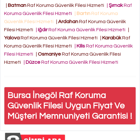
|
Batman
Raf Koruma Güvenlik Filesi Hizmeti
|
Şırnak
Raf
Koruma Güvenlik Filesi Hizmeti
|
Bartın
Raf Koruma
Güvenlik Filesi Hizmeti
|
Ardahan
Raf Koruma Güvenlik
Filesi Hizmeti
|
Iğdır
Raf Koruma Güvenlik Filesi Hizmeti
|
Yalova
Raf Koruma Güvenlik Filesi Hizmeti
|
Karabük
Raf
Koruma Güvenlik Filesi Hizmeti
|
Kilis
Raf Koruma Güvenlik
Filesi Hizmeti
|
Osmaniye
Raf Koruma Güvenlik Filesi
Hizmeti
|
Düzce
Raf Koruma Güvenlik Filesi Hizmeti
Bursa İnegöl Raf Koruma
Güvenlik Filesi Uygun Fiyat Ve
Müşteri Memnuniyeti Garantisi !