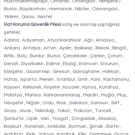
Mustafakemalpaşa , Orhaneli , Orhangazi , Yenişehir /
Bursa , Büyükorhan , Harmancık , Nilüfer , Osmangazi ,
Yıldırım , Gürsu , Kestel
Raf Koruma Güvenlik Filesi
satış ve montajı yaptığımız
şehirler;
Adana , Adıyaman , Afyonkarahisar , Ağrı , Amasya ,
Ankara , Antalya , Artvin , Aydın , Balıkesir , Bilecik , Bingöl ,
Bitlis , Bolu , Burdur , Bursa , Çanakkale , Çankırı , Çorum ,
Denizli , Diyarbakır , Edirne , Elazığ , Erzincan , Erzurum ,
Eskişehir , Gaziantep , Giresun , Gümüşhane , Hakkari ,
Hatay , Isparta , Mersin , İstanbul , İzmir , Kars , Kastamonu ,
Kayseri , Kırklareli , Kırşehir , Kocaeli , Konya , Kütahya ,
Malatya , Manisa , Kahramanmaraş , Mardin , Muğla , Muş ,
Nevşehir , Niğde , Ordu , Rize , Sakarya , Samsun , Siirt ,
Sinop , Sivas , Tekirdağ , Tokat , Trabzon , Tunceli ,
Şanlıurfa , Uşak , Van , Yozgat , Zonguldak , Aksaray ,
Bayburt , Karaman , Kırıkkale , Batman , Şırnak , Bartın ,
Ardahan , Iğdır , Yalova , Karabük , Kilis , Osmaniye , Düzce