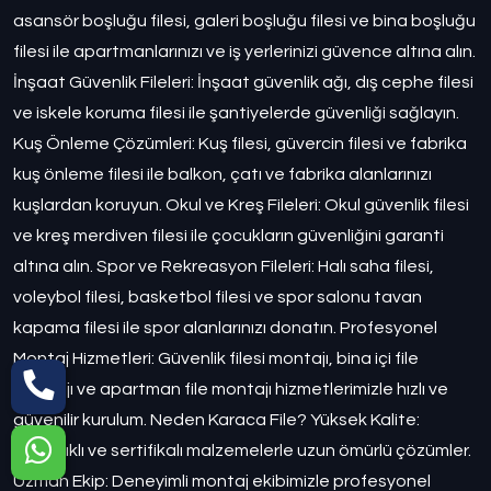
asansör boşluğu filesi, galeri boşluğu filesi ve bina boşluğu
filesi ile apartmanlarınızı ve iş yerlerinizi güvence altına alın.
İnşaat Güvenlik Fileleri: İnşaat güvenlik ağı, dış cephe filesi
ve iskele koruma filesi ile şantiyelerde güvenliği sağlayın.
Kuş Önleme Çözümleri: Kuş filesi, güvercin filesi ve fabrika
kuş önleme filesi ile balkon, çatı ve fabrika alanlarınızı
kuşlardan koruyun. Okul ve Kreş Fileleri: Okul güvenlik filesi
ve kreş merdiven filesi ile çocukların güvenliğini garanti
altına alın. Spor ve Rekreasyon Fileleri: Halı saha filesi,
voleybol filesi, basketbol filesi ve spor salonu tavan
kapama filesi ile spor alanlarınızı donatın. Profesyonel
Montaj Hizmetleri: Güvenlik filesi montajı, bina içi file
montajı ve apartman file montajı hizmetlerimizle hızlı ve
güvenilir kurulum. Neden Karaca File? Yüksek Kalite:
Dayanıklı ve sertifikalı malzemelerle uzun ömürlü çözümler.
Uzman Ekip: Deneyimli montaj ekibimizle profesyonel