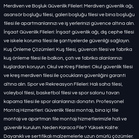
Merdiven ve Boşluk Güvenlik Fileleri: Merdiven güvenlik ağı,
asansör boşluğu filesi, galeri boşluğu filesi ve bina boşluğu
filesi ile apartmanlarınızı ve iş yerlerinizi güvence altına alın.
İnşaat Güvenlik Fileleri: İnşaat güvenlik ağı, dış cephe filesi
ve iskele koruma filesi ile şantiyelerde güvenliği sağlayın.
Kuş Önleme Çözümleri: Kuş filesi, güvercin filesi ve fabrika
kuş önleme filesi ile balkon, çatı ve fabrika alanlarınızı
kuşlardan koruyun. Okul ve Kreş Fileleri: Okul güvenlik filesi
ve kreş merdiven filesi ile çocukların güvenliğini garanti
altına alın. Spor ve Rekreasyon Fileleri: Halı saha filesi,
voleybol filesi, basketbol filesi ve spor salonu tavan
kapama filesi ile spor alanlarınızı donatın. Profesyonel
Montaj Hizmetleri: Güvenlik filesi montajı, bina içi file
montajı ve apartman file montajı hizmetlerimizle hızlı ve
güvenilir kurulum. Neden Karaca File? Yüksek Kalite:
Dayanıklı ve sertifikalı malzemelerle uzun ömürlü çözümler.