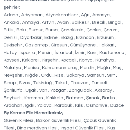
şehirler;
Adana , Adıyaman , Afyonkarahisar , Ağrı , Amasya ,
Ankara , Antalya , Artvin , Aydın , Balıkesir , Bilecik , Bingöl ,
Bitlis , Bolu , Burdur , Bursa , Çanakkale , Çankırı , Çorum ,
Denizli , Diyarbakır , Edirne , Elazığ , Erzincan , Erzurum ,
Eskişehir , Gaziantep , Giresun , Gümüşhane , Hakkari ,
Hatay , Isparta , Mersin , İstanbul , İzmir , Kars , Kastamonu ,
Kayseri , Kırklareli , Kırşehir , Kocaeli , Konya , Kütahya ,
Malatya , Manisa , Kahramanmaraş , Mardin , Muğla , Muş ,
Nevşehir , Niğde , Ordu , Rize , Sakarya , Samsun , Siirt ,
Sinop , Sivas , Tekirdağ , Tokat , Trabzon , Tunceli ,
Şanlıurfa , Uşak , Van , Yozgat , Zonguldak , Aksaray ,
Bayburt , Karaman , Kırıkkale , Batman , Şırnak , Bartın ,
Ardahan , Iğdır , Yalova , Karabük , Kilis , Osmaniye , Düzce
By Karaca File Hizmetlerimiz;
Güvenlik Filesi , Balkon Güvenlik Filesi , Çocuk Güvenlik
Filesi , Bina merdiven filesi , İnşaat Güvenlik Filesi , Kuş