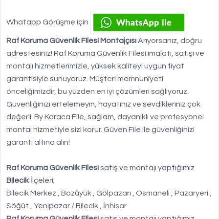
Whatapp Görüşme için
Raf Koruma Güvenlik Filesi Montajçısı
Arıyorsanız, doğru
adrestesiniz! Raf Koruma Güvenlik Filesi imalatı, satışı ve
montajı hizmetlerimizle, yüksek kaliteyi uygun fiyat
garantisiyle sunuyoruz. Müşteri memnuniyeti
önceliğimizdir, bu yüzden en iyi çözümleri sağlıyoruz.
Güvenliğinizi ertelemeyin, hayatınız ve sevdikleriniz çok
değerli. By Karaca File, sağlam, dayanıklı ve profesyonel
montaj hizmetiyle sizi korur. Güven File ile güvenliğinizi
garanti altına alın!
Raf Koruma Güvenlik Filesi
satış ve montajı yaptığımız
Bilecik
İlçeleri;
Bilecik Merkez , Bozüyük , Gölpazarı , Osmaneli , Pazaryeri ,
Söğüt , Yenipazar / Bilecik , İnhisar
Raf Koruma Güvenlik Filesi
satış ve montajı yaptığımız