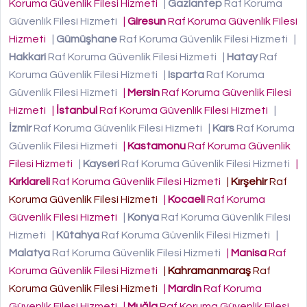
Koruma Güvenlik Filesi Hizmeti
|
Gaziantep
Raf Koruma
Güvenlik Filesi Hizmeti
|
Giresun
Raf Koruma Güvenlik Filesi
Hizmeti
|
Gümüşhane
Raf Koruma Güvenlik Filesi Hizmeti
|
Hakkari
Raf Koruma Güvenlik Filesi Hizmeti
|
Hatay
Raf
Koruma Güvenlik Filesi Hizmeti
|
Isparta
Raf Koruma
Güvenlik Filesi Hizmeti
|
Mersin
Raf Koruma Güvenlik Filesi
Hizmeti
|
İstanbul
Raf Koruma Güvenlik Filesi Hizmeti
|
İzmir
Raf Koruma Güvenlik Filesi Hizmeti
|
Kars
Raf Koruma
Güvenlik Filesi Hizmeti
|
Kastamonu
Raf Koruma Güvenlik
Filesi Hizmeti
|
Kayseri
Raf Koruma Güvenlik Filesi Hizmeti
|
Kırklareli
Raf Koruma Güvenlik Filesi Hizmeti
|
Kırşehir
Raf
Koruma Güvenlik Filesi Hizmeti
|
Kocaeli
Raf Koruma
Güvenlik Filesi Hizmeti
|
Konya
Raf Koruma Güvenlik Filesi
Hizmeti
|
Kütahya
Raf Koruma Güvenlik Filesi Hizmeti
|
Malatya
Raf Koruma Güvenlik Filesi Hizmeti
|
Manisa
Raf
Koruma Güvenlik Filesi Hizmeti
|
Kahramanmaraş
Raf
Koruma Güvenlik Filesi Hizmeti
|
Mardin
Raf Koruma
Güvenlik Filesi Hizmeti
|
Muğla
Raf Koruma Güvenlik Filesi