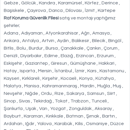
Gebze , Gölcük , Kandıra , Karamürsel , Körfez , Derince ,
Başiskele , Çayırova , Darıca , Dilovası , İzmit , Kartepe
Raf Koruma Güvenlik Filesi
satış ve montajı yaptığımız
şehirler;
Adana , Adıyaman , Afyonkarahisar , Ağrı , Amasya ,
Ankara , Antalya , Artvin , Aydın , Balıkesir , Bilecik , Bingöl ,
Bitlis , Bolu , Burdur , Bursa , Çanakkale , Çankırı , Çorum ,
Denizli , Diyarbakır , Edirne , Elazığ , Erzincan , Erzurum ,
Eskişehir , Gaziantep , Giresun , Gümüşhane , Hakkari ,
Hatay , Isparta , Mersin , İstanbul , İzmir , Kars , Kastamonu ,
Kayseri , Kırklareli , Kırşehir , Kocaeli , Konya , Kütahya ,
Malatya , Manisa , Kahramanmaraş , Mardin , Muğla , Muş ,
Nevşehir , Niğde , Ordu , Rize , Sakarya , Samsun , Siirt ,
Sinop , Sivas , Tekirdağ , Tokat , Trabzon , Tunceli ,
Şanlıurfa , Uşak , Van , Yozgat , Zonguldak , Aksaray ,
Bayburt , Karaman , Kırıkkale , Batman , Şırnak , Bartın ,
Ardahan , Iğdır , Yalova , Karabük , Kilis , Osmaniye , Düzce