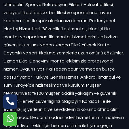
altına alın. Spor ve Rekreasyon Fileleri: Halı saha filesi,
voleybol filesi, basketbol filesi ve spor salonu tavan
kapama filesi ile spor alanlarınızı donatın. Profesyonel
Montaj Hizmetleri: Güvenlik filesi montajı, bina içi file
montajı ve apartman file montajı hizmetlerimizle hızlı ve
güvenilir kurulum. Neden Karaca File? Yüksek Kalite:
Dayanıklı ve sertifikalı malzemelerle uzun ömürlü çözümler.
Uzman Ekip: Deneyimli montaj ekibimizle profesyonel
hizmet. Uygun Fiyat: Kaliteden ödün vermeden bütçe
dostu fiyatlar. Türkiye Geneli Hizmet: Ankara, İstanbul ve
tüm Türkiye’de hızlı teslimat ve kurulum. Müşteri
Memnuniyeti: %100 müşteri odaklı yaklaşım ve güvenilir
hizmet. Hemen Güvenliğinizi Sağlayın! Karaca File ile
evlerinizi, iş yerlerinizi ve sevdiklerinizi koruma altına alın!
www.karacafile.com.tr adresinden hizmetlerimizi inceleyin,
keşif ve fiyat teklifi için hemen bizimle iletişime geçin.