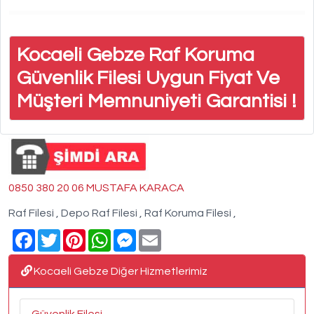
Kocaeli Gebze Raf Koruma
Güvenlik Filesi Uygun Fiyat Ve
Müşteri Memnuniyeti Garantisi !
0850 380 20 06 MUSTAFA KARACA
Raf Filesi , Depo Raf Filesi , Raf Koruma Filesi ,
Facebook
Twitter
Pinterest
WhatsApp
Messenger
Email
Kocaeli Gebze Diğer Hizmetlerimiz