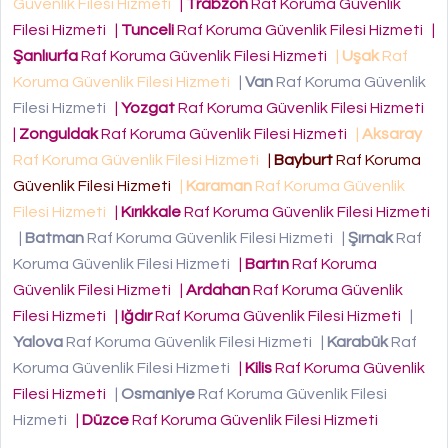
Güvenlik Filesi Hizmeti
|
Trabzon
Raf Koruma Güvenlik
Filesi Hizmeti
|
Tunceli
Raf Koruma Güvenlik Filesi Hizmeti
|
Şanlıurfa
Raf Koruma Güvenlik Filesi Hizmeti
|
Uşak
Raf
Koruma Güvenlik Filesi Hizmeti
|
Van
Raf Koruma Güvenlik
Filesi Hizmeti
|
Yozgat
Raf Koruma Güvenlik Filesi Hizmeti
|
Zonguldak
Raf Koruma Güvenlik Filesi Hizmeti
|
Aksaray
Raf Koruma Güvenlik Filesi Hizmeti
|
Bayburt
Raf Koruma
Güvenlik Filesi Hizmeti
|
Karaman
Raf Koruma Güvenlik
Filesi Hizmeti
|
Kırıkkale
Raf Koruma Güvenlik Filesi Hizmeti
|
Batman
Raf Koruma Güvenlik Filesi Hizmeti
|
Şırnak
Raf
Koruma Güvenlik Filesi Hizmeti
|
Bartın
Raf Koruma
Güvenlik Filesi Hizmeti
|
Ardahan
Raf Koruma Güvenlik
Filesi Hizmeti
|
Iğdır
Raf Koruma Güvenlik Filesi Hizmeti
|
Yalova
Raf Koruma Güvenlik Filesi Hizmeti
|
Karabük
Raf
Koruma Güvenlik Filesi Hizmeti
|
Kilis
Raf Koruma Güvenlik
Filesi Hizmeti
|
Osmaniye
Raf Koruma Güvenlik Filesi
Hizmeti
|
Düzce
Raf Koruma Güvenlik Filesi Hizmeti