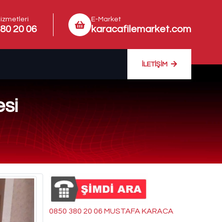
izmetleri
E-Market
80 20 06
karacafilemarket.com
İLETIŞIM
esi
0850 380 20 06 MUSTAFA KARACA