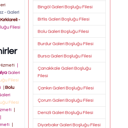
eri
Bingöl Galeri Boşluğu Filesi
az - Galeri
Bitlis Galeri Boşluğu Filesi
Kırklareli -
luğu Filesi
Bolu Galeri Boşluğu Filesi
Burdur Galeri Boşluğu Filesi
irler
Bursa Galeri Boşluğu Filesi
 Hizmeti
|
Çanakkale Galeri Boşluğu
lya
Galeri
Filesi
uğu Filesi
ti
|
Bolu
Çankırı Galeri Boşluğu Filesi
aleri
Çorum Galeri Boşluğu Filesi
uğu Filesi
Hizmeti
|
Denizli Galeri Boşluğu Filesi
|
izmeti
|
Diyarbakır Galeri Boşluğu Filesi