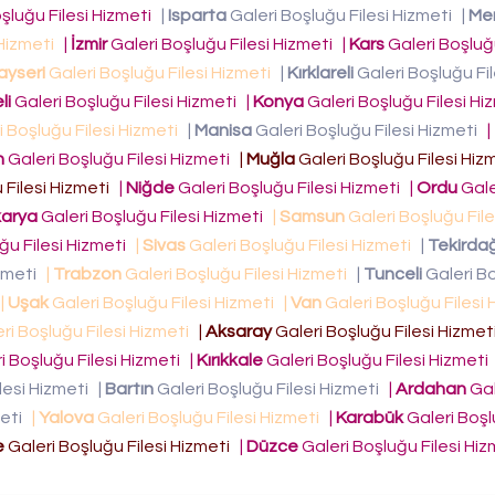
şluğu Filesi Hizmeti
|
Isparta
Galeri Boşluğu Filesi Hizmeti
|
Mer
 Hizmeti
|
İzmir
Galeri Boşluğu Filesi Hizmeti
|
Kars
Galeri Boşluğu
ayseri
Galeri Boşluğu Filesi Hizmeti
|
Kırklareli
Galeri Boşluğu Fil
li
Galeri Boşluğu Filesi Hizmeti
|
Konya
Galeri Boşluğu Filesi H
i Boşluğu Filesi Hizmeti
|
Manisa
Galeri Boşluğu Filesi Hizmeti
|
n
Galeri Boşluğu Filesi Hizmeti
|
Muğla
Galeri Boşluğu Filesi Hi
 Filesi Hizmeti
|
Niğde
Galeri Boşluğu Filesi Hizmeti
|
Ordu
Gale
arya
Galeri Boşluğu Filesi Hizmeti
|
Samsun
Galeri Boşluğu Fil
ğu Filesi Hizmeti
|
Sivas
Galeri Boşluğu Filesi Hizmeti
|
Tekirda
izmeti
|
Trabzon
Galeri Boşluğu Filesi Hizmeti
|
Tunceli
Galeri B
|
Uşak
Galeri Boşluğu Filesi Hizmeti
|
Van
Galeri Boşluğu Filesi
ri Boşluğu Filesi Hizmeti
|
Aksaray
Galeri Boşluğu Filesi Hizme
i Boşluğu Filesi Hizmeti
|
Kırıkkale
Galeri Boşluğu Filesi Hizmeti
lesi Hizmeti
|
Bartın
Galeri Boşluğu Filesi Hizmeti
|
Ardahan
Gal
meti
|
Yalova
Galeri Boşluğu Filesi Hizmeti
|
Karabük
Galeri Boşl
e
Galeri Boşluğu Filesi Hizmeti
|
Düzce
Galeri Boşluğu Filesi Hi