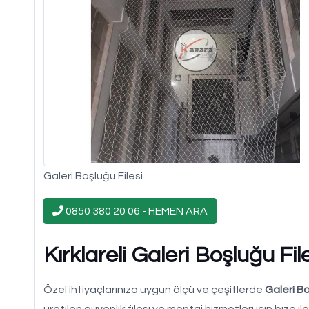
Galeri Boşluğu Filesi
0850 380 20 06 - HEMEN ARA
Kırklareli Galeri Boşluğu File
Özel ihtiyaçlarınıza uygun ölçü ve çeşitlerde
Galeri Bo
üretilen güvenlik filesi ve montaj hizmetleri için bize
il