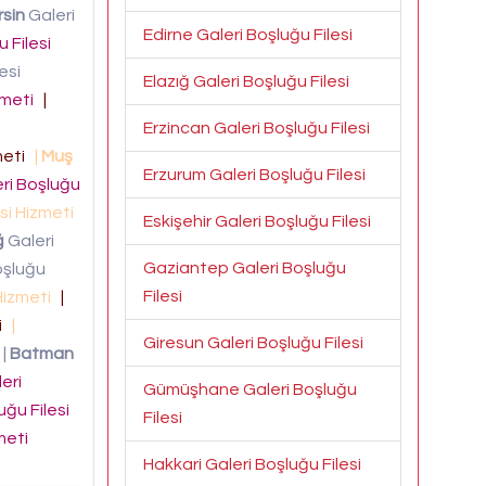
sin
Galeri
Edirne Galeri Boşluğu Filesi
 Filesi
esi
Elazığ Galeri Boşluğu Filesi
izmeti
|
Erzincan Galeri Boşluğu Filesi
zmeti
|
Muş
Erzurum Galeri Boşluğu Filesi
ri Boşluğu
esi Hizmeti
Eskişehir Galeri Boşluğu Filesi
ğ
Galeri
Gaziantep Galeri Boşluğu
oşluğu
Filesi
 Hizmeti
|
ti
|
Giresun Galeri Boşluğu Filesi
|
Batman
eri
Gümüşhane Galeri Boşluğu
uğu Filesi
Filesi
zmeti
Hakkari Galeri Boşluğu Filesi