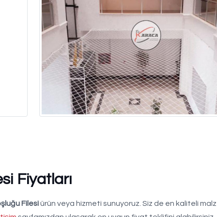
si Fiyatları
şluğu Filesi
ürün veya hizmeti sunuyoruz. Siz de en kaliteli mal
etişim
sayfamızdan ulaşarak en uygun fiyat teklifini alabilirsini