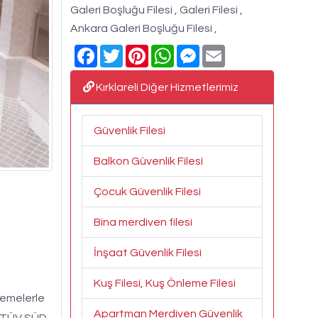
Galeri Boşluğu Filesi , Galeri Filesi ,
Ankara Galeri Boşluğu Filesi ,
Facebook
Twitter
Pinterest
WhatsApp
Messenger
Email
Kırklareli Diğer Hizmetlerimiz
Güvenlik Filesi
Balkon Güvenlik Filesi
Çocuk Güvenlik Filesi
Bina merdiven filesi
İnşaat Güvenlik Filesi
Kuş Filesi, Kuş Önleme Filesi
zemelerle
Apartman Merdiven Güvenlik
z. TÜV SÜD