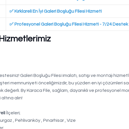
✅ Kırklareli En İyi Galeri Boşluğu Filesi Hizmeti
✅ Profesyonel Galeri Boşluğu Filesi Hizmeti - 7/24 Destek
 Hizmetlerimiz
stesiniz! Galeri Boşluğu Filesi imalatı, satışı ve montajı hizmetl
şteri memnuniyeti önceliğimizdir, bu yüzden en iyi çözümleri sa
çok değerli. By Karaca File, sağlam, dayanıklı ve profesyonel mo
 altına alın!
eli
İlçeleri;
urgaz , Pehlivanköy , Pınarhisar , Vize
er;