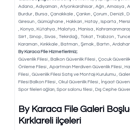
Adana , Adıyaman , Afyonkarahisar , Ağrı , Amasya , Ankara 
Burdur , Bursa , Çanakkale , Çankırı , Çorum , Denizli , D
Giresun , Gümüşhane , Hakkari , Hatay , Isparta , Mersin ,
, Konya , Kütahya , Malatya , Manisa , Kahramanmaraş ,
Siirt , Sinop , Sivas , Tekirdağ , Tokat , Trabzon , Tunc
Karaman , Kırıkkale , Batman , Şırnak , Bartın , Ardahan 
By Karaca File Hizmetlerimiz;
Güvenlik Filesi , Balkon Güvenlik Filesi , Çocuk Güvenlik F
Önleme Filesi , Apartman Merdiven Güvenlik Filesi , Hal
Filesi , Güvenlik Filesi Satış ve Montajı Kurulumu , Galer
Filesi Balkon Filesi , Okul Güvenlik Filesi , İnşaat Güvenl
Spor fileleri ağları, Spor salonu filesi , Dış Cephe Güven
By Karaca File Galeri Boşluğ
Kırklareli ilçeleri