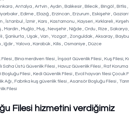
, Antalya , Artvin , Aydın , Balıkesir , Bilecik , Bingöl , Bitlis ,
iyarbakır , Edirne , Elazığ , Erzincan , Erzurum , Eskişehir , Gazian
 İstanbul , İzmir , Kars , Kastamonu , Kayseri , Kırklareli , Kırşehi
 Mardin , Muğla , Muş , Nevşehir , Niğde , Ordu , Rize , Sakarya
eli , Şanlıurfa , Uşak , Van , Yozgat , Zonguldak , Aksaray , Baybur
, Iğdır , Yalova , Karabük , Kilis , Osmaniye , Düzce
ilesi , Bina merdiven filesi , İnşaat Güvenlik Filesi , Kuş Filesi, 
ı Saha Üstü Güvenlik Filesi , Havuz Güvenlik Filesi , Raf Koruma
i Boşluğu Filesi , Kedi Güvenlik Filesi , Evcil hayvan filesi Çocuk F
ik Ağı , Fabrika kuş güvenlik filesi , Asansör Boşluğu Filesi , Tarım
lik Filesi
u Filesi hizmetini verdiğimiz