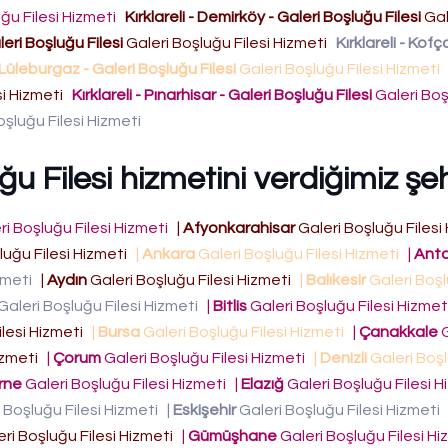
ğu Filesi Hizmeti
Kırklareli - Demirköy - Galeri Boşluğu Filesi
Gal
aleri Boşluğu Filesi
Galeri Boşluğu Filesi Hizmeti
Kırklareli - Kofç
- Lüleburgaz - Galeri Boşluğu Filesi
Galeri Boşluğu Filesi Hizmeti
si Hizmeti
Kırklareli - Pınarhisar - Galeri Boşluğu Filesi
Galeri Boş
oşluğu Filesi Hizmeti
u Filesi hizmetini verdiğimiz şeh
ri Boşluğu Filesi Hizmeti
|
Afyonkarahisar
Galeri Boşluğu Filesi
luğu Filesi Hizmeti
|
Ankara
Galeri Boşluğu Filesi Hizmeti
|
Anta
izmeti
|
Aydın
Galeri Boşluğu Filesi Hizmeti
|
Balıkesir
Galeri Boşl
Galeri Boşluğu Filesi Hizmeti
|
Bitlis
Galeri Boşluğu Filesi Hizme
ilesi Hizmeti
|
Bursa
Galeri Boşluğu Filesi Hizmeti
|
Çanakkale
G
Hizmeti
|
Çorum
Galeri Boşluğu Filesi Hizmeti
|
Denizli
Galeri Boşl
rne
Galeri Boşluğu Filesi Hizmeti
|
Elazığ
Galeri Boşluğu Filesi 
 Boşluğu Filesi Hizmeti
|
Eskişehir
Galeri Boşluğu Filesi Hizmeti
ri Boşluğu Filesi Hizmeti
|
Gümüşhane
Galeri Boşluğu Filesi H