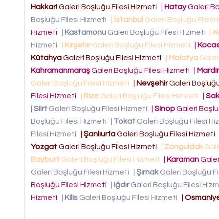
Hakkari
Galeri Boşluğu Filesi Hizmeti
|
Hatay
Galeri Bo
Boşluğu Filesi Hizmeti
|
İstanbul
Galeri Boşluğu Filesi
Hizmeti
|
Kastamonu
Galeri Boşluğu Filesi Hizmeti
|
K
Hizmeti
|
Kırşehir
Galeri Boşluğu Filesi Hizmeti
|
Kocae
Kütahya
Galeri Boşluğu Filesi Hizmeti
|
Malatya
Galer
Kahramanmaraş
Galeri Boşluğu Filesi Hizmeti
|
Mardi
Galeri Boşluğu Filesi Hizmeti
|
Nevşehir
Galeri Boşluğu
Filesi Hizmeti
|
Rize
Galeri Boşluğu Filesi Hizmeti
|
Sak
|
Siirt
Galeri Boşluğu Filesi Hizmeti
|
Sinop
Galeri Boşlu
Boşluğu Filesi Hizmeti
|
Tokat
Galeri Boşluğu Filesi H
Filesi Hizmeti
|
Şanlıurfa
Galeri Boşluğu Filesi Hizmeti
Yozgat
Galeri Boşluğu Filesi Hizmeti
|
Zonguldak
Gale
Bayburt
Galeri Boşluğu Filesi Hizmeti
|
Karaman
Galer
Galeri Boşluğu Filesi Hizmeti
|
Şırnak
Galeri Boşluğu Fi
Boşluğu Filesi Hizmeti
|
Iğdır
Galeri Boşluğu Filesi Hiz
Hizmeti
|
Kilis
Galeri Boşluğu Filesi Hizmeti
|
Osmaniy