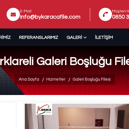
E-Mail
Müşteri H
info@bykaracafile.com
0850 3
RIMIZ
REFERANSLARIMIZ
GALERI
İLETIŞIM
rklareli Galeri Boşluğu Fil
Ana Sayfa
Hizmetler
Galeri Boşluğu Filesi