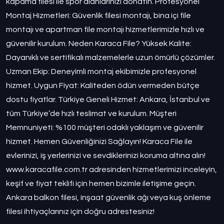
kapama filesi ile spor alanlarınızı donatın. Profesyonel
Montaj Hizmetleri: Güvenlik filesi montajı, bina içi file
montajı ve apartman file montajı hizmetlerimizle hızlı ve
güvenilir kurulum. Neden Karaca File? Yüksek Kalite:
Dayanıklı ve sertifikalı malzemelerle uzun ömürlü çözümler.
Uzman Ekip: Deneyimli montaj ekibimizle profesyonel
hizmet. Uygun Fiyat: Kaliteden ödün vermeden bütçe
dostu fiyatlar. Türkiye Geneli Hizmet: Ankara, İstanbul ve
tüm Türkiye’de hızlı teslimat ve kurulum. Müşteri
Memnuniyeti: %100 müşteri odaklı yaklaşım ve güvenilir
hizmet. Hemen Güvenliğinizi Sağlayın! Karaca File ile
evlerinizi, iş yerlerinizi ve sevdiklerinizi koruma altına alın!
www.karacafile.com.tr adresinden hizmetlerimizi inceleyin,
keşif ve fiyat teklifi için hemen bizimle iletişime geçin.
Ankara balkon filesi, inşaat güvenlik ağı veya kuş önleme
filesi ihtiyaçlarınız için doğru adrestesiniz!