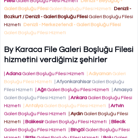
Filesi
Galeri Boşluğu Filesi Hizmeti
Denizli - Beyağaç -
Galeri Boşluğu Filesi
Galeri Boşluğu Filesi Hizmeti
Denizli -
Bozkurt / Denizli - Galeri Boşluğu Filesi
Galeri Boşluğu Filesi
Hizmeti
Denizli - Merkezefendi - Galeri Boşluğu Filesi
Galeri Boşluğu Filesi Hizmeti
By Karaca File Galeri Boşluğu Filesi
hizmetini verdiğimiz şehirler
|
Adana
Galeri Boşluğu Filesi Hizmeti
|
Adıyaman
Galeri
Boşluğu Filesi Hizmeti
|
Afyonkarahisar
Galeri Boşluğu
Filesi Hizmeti
|
Ağrı
Galeri Boşluğu Filesi Hizmeti
|
Amasya
Galeri Boşluğu Filesi Hizmeti
|
Ankara
Galeri Boşluğu Filesi
Hizmeti
|
Antalya
Galeri Boşluğu Filesi Hizmeti
|
Artvin
Galeri Boşluğu Filesi Hizmeti
|
Aydın
Galeri Boşluğu Filesi
Hizmeti
|
Balıkesir
Galeri Boşluğu Filesi Hizmeti
|
Bilecik
Galeri Boşluğu Filesi Hizmeti
|
Bingöl
Galeri Boşluğu Filesi
Hizmeti
|
Bitlis
Galeri Boşluğu Filesi Hizmeti
|
Bolu
Galeri