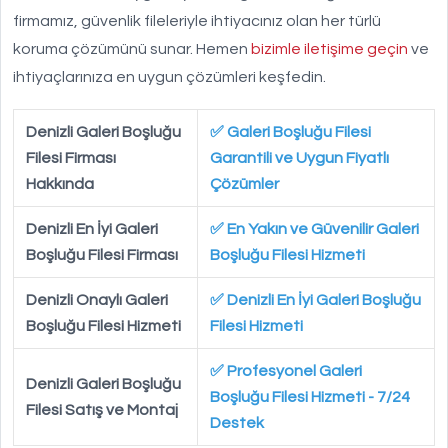
firmamız, güvenlik fileleriyle ihtiyacınız olan her türlü
koruma çözümünü sunar. Hemen
bizimle iletişime geçin
ve
ihtiyaçlarınıza en uygun çözümleri keşfedin.
Denizli Galeri Boşluğu
✅ Galeri Boşluğu Filesi
Filesi Firması
Garantili ve Uygun Fiyatlı
Hakkında
Çözümler
Denizli En İyi Galeri
✅ En Yakın ve Güvenilir Galeri
Boşluğu Filesi Firması
Boşluğu Filesi Hizmeti
Denizli Onaylı Galeri
✅ Denizli En İyi Galeri Boşluğu
Boşluğu Filesi Hizmeti
Filesi Hizmeti
✅ Profesyonel Galeri
Denizli Galeri Boşluğu
Boşluğu Filesi Hizmeti - 7/24
Filesi Satış ve Montaj
Destek