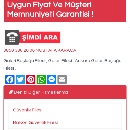
Uygun Fiyat Ve Müşteri
Memnuniyeti Garantisi !
0850 380 20 06 MUSTAFA KARACA
Galeri Boşluğu Filesi , Galeri Filesi , Ankara Galeri Boşluğu
Filesi ,
Facebook
Twitter
Pinterest
WhatsApp
Messenger
Email
Denizli Diğer Hizmetlerimiz
Güvenlik Filesi
Balkon Güvenlik Filesi