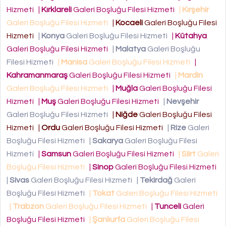
Hizmeti
|
Kırklareli
Galeri Boşluğu Filesi Hizmeti
|
Kırşehir
Galeri Boşluğu Filesi Hizmeti
|
Kocaeli
Galeri Boşluğu Filesi
Hizmeti
|
Konya
Galeri Boşluğu Filesi Hizmeti
|
Kütahya
Galeri Boşluğu Filesi Hizmeti
|
Malatya
Galeri Boşluğu
Filesi Hizmeti
|
Manisa
Galeri Boşluğu Filesi Hizmeti
|
Kahramanmaraş
Galeri Boşluğu Filesi Hizmeti
|
Mardin
Galeri Boşluğu Filesi Hizmeti
|
Muğla
Galeri Boşluğu Filesi
Hizmeti
|
Muş
Galeri Boşluğu Filesi Hizmeti
|
Nevşehir
Galeri Boşluğu Filesi Hizmeti
|
Niğde
Galeri Boşluğu Filesi
Hizmeti
|
Ordu
Galeri Boşluğu Filesi Hizmeti
|
Rize
Galeri
Boşluğu Filesi Hizmeti
|
Sakarya
Galeri Boşluğu Filesi
Hizmeti
|
Samsun
Galeri Boşluğu Filesi Hizmeti
|
Siirt
Galeri
Boşluğu Filesi Hizmeti
|
Sinop
Galeri Boşluğu Filesi Hizmeti
|
Sivas
Galeri Boşluğu Filesi Hizmeti
|
Tekirdağ
Galeri
Boşluğu Filesi Hizmeti
|
Tokat
Galeri Boşluğu Filesi Hizmeti
|
Trabzon
Galeri Boşluğu Filesi Hizmeti
|
Tunceli
Galeri
Boşluğu Filesi Hizmeti
|
Şanlıurfa
Galeri Boşluğu Filesi