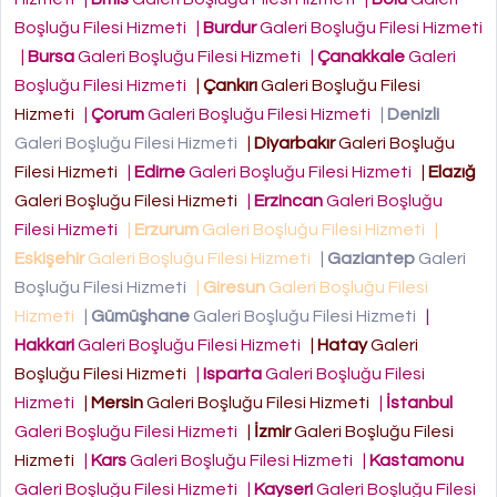
Boşluğu Filesi Hizmeti
|
Burdur
Galeri Boşluğu Filesi Hizmeti
|
Bursa
Galeri Boşluğu Filesi Hizmeti
|
Çanakkale
Galeri
Boşluğu Filesi Hizmeti
|
Çankırı
Galeri Boşluğu Filesi
Hizmeti
|
Çorum
Galeri Boşluğu Filesi Hizmeti
|
Denizli
Galeri Boşluğu Filesi Hizmeti
|
Diyarbakır
Galeri Boşluğu
Filesi Hizmeti
|
Edirne
Galeri Boşluğu Filesi Hizmeti
|
Elazığ
Galeri Boşluğu Filesi Hizmeti
|
Erzincan
Galeri Boşluğu
Filesi Hizmeti
|
Erzurum
Galeri Boşluğu Filesi Hizmeti
|
Eskişehir
Galeri Boşluğu Filesi Hizmeti
|
Gaziantep
Galeri
Boşluğu Filesi Hizmeti
|
Giresun
Galeri Boşluğu Filesi
Hizmeti
|
Gümüşhane
Galeri Boşluğu Filesi Hizmeti
|
Hakkari
Galeri Boşluğu Filesi Hizmeti
|
Hatay
Galeri
Boşluğu Filesi Hizmeti
|
Isparta
Galeri Boşluğu Filesi
Hizmeti
|
Mersin
Galeri Boşluğu Filesi Hizmeti
|
İstanbul
Galeri Boşluğu Filesi Hizmeti
|
İzmir
Galeri Boşluğu Filesi
Hizmeti
|
Kars
Galeri Boşluğu Filesi Hizmeti
|
Kastamonu
Galeri Boşluğu Filesi Hizmeti
|
Kayseri
Galeri Boşluğu Filesi