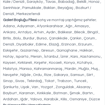
Kale / Denizli , Sarayköy , Tavas , Babadağ , Bekilli , Honaz ,
Serinhisar , Pamukkale , Baklan , Beyağaç , Bozkurt /
Denizli , Merkezefendi
Galeri Boşluğu Filesi
satış ve montajı yaptığımız şehirler;
Adana , Adıyaman , Afyonkarahisar , Ağrı , Amasya ,
Ankara , Antalya , Artvin , Aydın , Balıkesir , Bilecik , Bingöl ,
Bitlis , Bolu , Burdur , Bursa , Çanakkale , Çankırı , Çorum ,
Denizli , Diyarbakır , Edirne , Elazığ , Erzincan , Erzurum ,
Eskişehir , Gaziantep , Giresun , Gümüşhane , Hakkari ,
Hatay , Isparta , Mersin , İstanbul , İzmir , Kars , Kastamonu ,
Kayseri , Kırklareli , Kırşehir , Kocaeli , Konya , Kütahya ,
Malatya , Manisa , Kahramanmaraş , Mardin , Muğla , Muş ,
Nevşehir , Niğde , Ordu , Rize , Sakarya , Samsun , Siirt ,
Sinop , Sivas , Tekirdağ , Tokat , Trabzon , Tunceli ,
Şanlıurfa , Uşak , Van , Yozgat , Zonguldak , Aksaray ,
Bayburt , Karaman , Kırıkkale , Batman , Şırnak , Bartın ,
Ardahan , Iğdır , Yalova , Karabük , Kilis , Osmaniye , Düzce