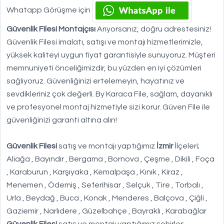
Whatapp Görüşme için
Güvenlik Filesi Montajçısı
Arıyorsanız, doğru adrestesiniz!
Güvenlik Filesi imalatı, satışı ve montajı hizmetlerimizle,
yüksek kaliteyi uygun fiyat garantisiyle sunuyoruz. Müşteri
memnuniyeti önceliğimizdir, bu yüzden en iyi çözümleri
sağlıyoruz. Güvenliğinizi ertelemeyin, hayatınız ve
sevdikleriniz çok değerli. By Karaca File, sağlam, dayanıklı
ve profesyonel montaj hizmetiyle sizi korur. Güven File ile
güvenliğinizi garanti altına alın!
Güvenlik Filesi
satış ve montajı yaptığımız
İzmir
İlçeleri;
Aliağa , Bayındır , Bergama , Bornova , Çeşme , Dikili , Foça
, Karaburun , Karşıyaka , Kemalpaşa , Kınık , Kiraz ,
Menemen , Ödemiş , Seferihisar , Selçuk , Tire , Torbalı ,
Urla , Beydağ , Buca , Konak , Menderes , Balçova , Çiğli ,
Gaziemir , Narlıdere , Güzelbahçe , Bayraklı , Karabağlar