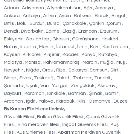
Güvenlik Filesi
satış ve montajı yaptığımız şehirler;
Adana , Adıyaman , Afyonkarahisar , Ağrı , Amasya ,
Ankara , Antalya , Artvin , Aydın , Balıkesir , Bilecik , Bingöl ,
Bitlis , Bolu , Burdur , Bursa , Çanakkale , Çankırı , Çorum ,
Denizli , Diyarbakır , Edirne , Elazığ , Erzincan , Erzurum ,
Eskişehir , Gaziantep , Giresun , Gümüşhane , Hakkari ,
Hatay , Isparta , Mersin , İstanbul , İzmir , Kars , Kastamonu ,
Kayseri , Kırklareli , Kırşehir , Kocaeli , Konya , Kütahya ,
Malatya , Manisa , Kahramanmaraş , Mardin , Muğla , Muş ,
Nevşehir , Niğde , Ordu , Rize , Sakarya , Samsun , Siirt ,
Sinop , Sivas , Tekirdağ , Tokat , Trabzon , Tunceli ,
Şanlıurfa , Uşak , Van , Yozgat , Zonguldak , Aksaray ,
Bayburt , Karaman , Kırıkkale , Batman , Şırnak , Bartın ,
Ardahan , Iğdır , Yalova , Karabük , Kilis , Osmaniye , Düzce
By Karaca File Hizmetlerimiz;
Güvenlik Filesi , Balkon Güvenlik Filesi , Çocuk Güvenlik
Filesi , Bina merdiven filesi , İnşaat Güvenlik Filesi , Kuş
Filesi, Kuş Önleme Filesi , Apartman Merdiven Güvenlik