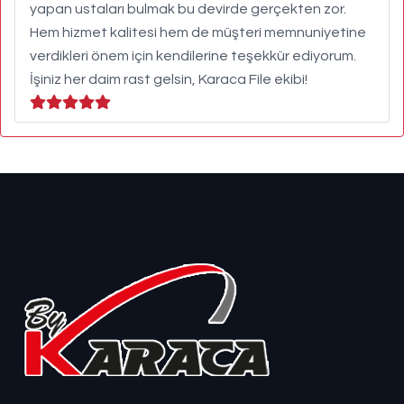
yapan ustaları bulmak bu devirde gerçekten zor.
Hem hizmet kalitesi hem de müşteri memnuniyetine
verdikleri önem için kendilerine teşekkür ediyorum.
İşiniz her daim rast gelsin, Karaca File ekibi!