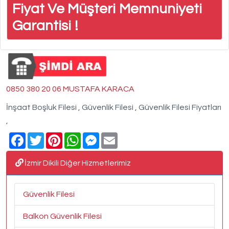
Fiyat Ve Müşteri Memnuniyeti
Garantisi !
0850 380 20 06 MUSTAFA KARACA
İnşaat Boşluk Filesi , Güvenlik Filesi , Güvenlik Filesi Fiyatları
,
Facebook
Twitter
Pinterest
WhatsApp
Messenger
Email
İzmir Dikili Diğer Hizmetlerimiz
Güvenlik Filesi
Balkon Güvenlik Filesi