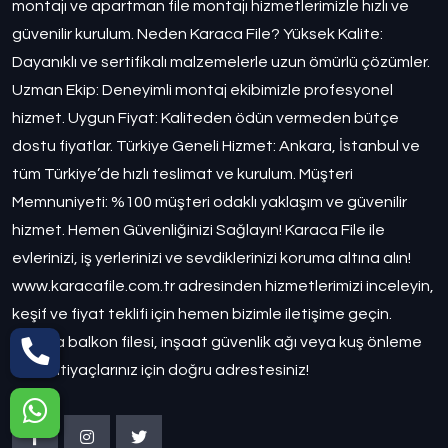
montajı ve apartman file montajı hizmetlerimizle hızlı ve
güvenilir kurulum. Neden Karaca File? Yüksek Kalite:
Dayanıklı ve sertifikalı malzemelerle uzun ömürlü çözümler.
Uzman Ekip: Deneyimli montaj ekibimizle profesyonel
hizmet. Uygun Fiyat: Kaliteden ödün vermeden bütçe
dostu fiyatlar. Türkiye Geneli Hizmet: Ankara, İstanbul ve
tüm Türkiye’de hızlı teslimat ve kurulum. Müşteri
Memnuniyeti: %100 müşteri odaklı yaklaşım ve güvenilir
hizmet. Hemen Güvenliğinizi Sağlayın! Karaca File ile
evlerinizi, iş yerlerinizi ve sevdiklerinizi koruma altına alın!
www.karacafile.com.tr adresinden hizmetlerimizi inceleyin,
keşif ve fiyat teklifi için hemen bizimle iletişime geçin.
Ankara balkon filesi, inşaat güvenlik ağı veya kuş önleme
filesi ihtiyaçlarınız için doğru adrestesiniz!