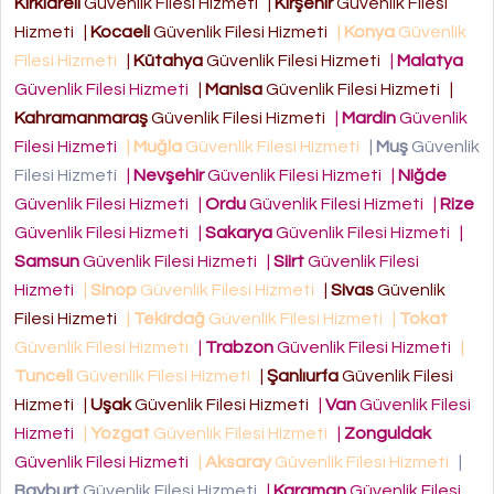
Kırklareli
Güvenlik Filesi Hizmeti
|
Kırşehir
Güvenlik Filesi
Hizmeti
|
Kocaeli
Güvenlik Filesi Hizmeti
|
Konya
Güvenlik
Filesi Hizmeti
|
Kütahya
Güvenlik Filesi Hizmeti
|
Malatya
Güvenlik Filesi Hizmeti
|
Manisa
Güvenlik Filesi Hizmeti
|
Kahramanmaraş
Güvenlik Filesi Hizmeti
|
Mardin
Güvenlik
Filesi Hizmeti
|
Muğla
Güvenlik Filesi Hizmeti
|
Muş
Güvenlik
Filesi Hizmeti
|
Nevşehir
Güvenlik Filesi Hizmeti
|
Niğde
Güvenlik Filesi Hizmeti
|
Ordu
Güvenlik Filesi Hizmeti
|
Rize
Güvenlik Filesi Hizmeti
|
Sakarya
Güvenlik Filesi Hizmeti
|
Samsun
Güvenlik Filesi Hizmeti
|
Siirt
Güvenlik Filesi
Hizmeti
|
Sinop
Güvenlik Filesi Hizmeti
|
Sivas
Güvenlik
Filesi Hizmeti
|
Tekirdağ
Güvenlik Filesi Hizmeti
|
Tokat
Güvenlik Filesi Hizmeti
|
Trabzon
Güvenlik Filesi Hizmeti
|
Tunceli
Güvenlik Filesi Hizmeti
|
Şanlıurfa
Güvenlik Filesi
Hizmeti
|
Uşak
Güvenlik Filesi Hizmeti
|
Van
Güvenlik Filesi
Hizmeti
|
Yozgat
Güvenlik Filesi Hizmeti
|
Zonguldak
Güvenlik Filesi Hizmeti
|
Aksaray
Güvenlik Filesi Hizmeti
|
Bayburt
Güvenlik Filesi Hizmeti
|
Karaman
Güvenlik Filesi