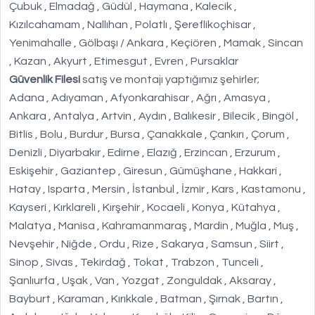
Çubuk , Elmadağ , Güdül , Haymana , Kalecik ,
Kızılcahamam , Nallıhan , Polatlı , Şereflikoçhisar ,
Yenimahalle , Gölbaşı / Ankara , Keçiören , Mamak , Sincan
, Kazan , Akyurt , Etimesgut , Evren , Pursaklar
Güvenlik Filesi
satış ve montajı yaptığımız şehirler;
Adana , Adıyaman , Afyonkarahisar , Ağrı , Amasya ,
Ankara , Antalya , Artvin , Aydın , Balıkesir , Bilecik , Bingöl ,
Bitlis , Bolu , Burdur , Bursa , Çanakkale , Çankırı , Çorum ,
Denizli , Diyarbakır , Edirne , Elazığ , Erzincan , Erzurum ,
Eskişehir , Gaziantep , Giresun , Gümüşhane , Hakkari ,
Hatay , Isparta , Mersin , İstanbul , İzmir , Kars , Kastamonu ,
Kayseri , Kırklareli , Kırşehir , Kocaeli , Konya , Kütahya ,
Malatya , Manisa , Kahramanmaraş , Mardin , Muğla , Muş ,
Nevşehir , Niğde , Ordu , Rize , Sakarya , Samsun , Siirt ,
Sinop , Sivas , Tekirdağ , Tokat , Trabzon , Tunceli ,
Şanlıurfa , Uşak , Van , Yozgat , Zonguldak , Aksaray ,
Bayburt , Karaman , Kırıkkale , Batman , Şırnak , Bartın ,