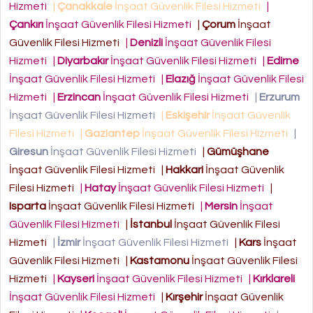
Hizmeti
|
Çanakkale
İnşaat Güvenlik Filesi Hizmeti
|
Çankırı
İnşaat Güvenlik Filesi Hizmeti
|
Çorum
İnşaat
Güvenlik Filesi Hizmeti
|
Denizli
İnşaat Güvenlik Filesi
Hizmeti
|
Diyarbakır
İnşaat Güvenlik Filesi Hizmeti
|
Edirne
İnşaat Güvenlik Filesi Hizmeti
|
Elazığ
İnşaat Güvenlik Filesi
Hizmeti
|
Erzincan
İnşaat Güvenlik Filesi Hizmeti
|
Erzurum
İnşaat Güvenlik Filesi Hizmeti
|
Eskişehir
İnşaat Güvenlik
Filesi Hizmeti
|
Gaziantep
İnşaat Güvenlik Filesi Hizmeti
|
Giresun
İnşaat Güvenlik Filesi Hizmeti
|
Gümüşhane
İnşaat Güvenlik Filesi Hizmeti
|
Hakkari
İnşaat Güvenlik
Filesi Hizmeti
|
Hatay
İnşaat Güvenlik Filesi Hizmeti
|
Isparta
İnşaat Güvenlik Filesi Hizmeti
|
Mersin
İnşaat
Güvenlik Filesi Hizmeti
|
İstanbul
İnşaat Güvenlik Filesi
Hizmeti
|
İzmir
İnşaat Güvenlik Filesi Hizmeti
|
Kars
İnşaat
Güvenlik Filesi Hizmeti
|
Kastamonu
İnşaat Güvenlik Filesi
Hizmeti
|
Kayseri
İnşaat Güvenlik Filesi Hizmeti
|
Kırklareli
İnşaat Güvenlik Filesi Hizmeti
|
Kırşehir
İnşaat Güvenlik