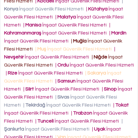
Filesi Hizmeti
|
Kocaeli
İnşaat Güvenlik Filesi Hizmeti
|
Konya
İnşaat Güvenlik Filesi Hizmeti
|
Kütahya
İnşaat
Güvenlik Filesi Hizmeti
|
Malatya
İnşaat Güvenlik Filesi
Hizmeti
|
Manisa
İnşaat Güvenlik Filesi Hizmeti
|
Kahramanmaraş
İnşaat Güvenlik Filesi Hizmeti
|
Mardin
İnşaat Güvenlik Filesi Hizmeti
|
Muğla
İnşaat Güvenlik
Filesi Hizmeti
|
Muş
İnşaat Güvenlik Filesi Hizmeti
|
Nevşehir
İnşaat Güvenlik Filesi Hizmeti
|
Niğde
İnşaat
Güvenlik Filesi Hizmeti
|
Ordu
İnşaat Güvenlik Filesi Hizmeti
|
Rize
İnşaat Güvenlik Filesi Hizmeti
|
Sakarya
İnşaat
Güvenlik Filesi Hizmeti
|
Samsun
İnşaat Güvenlik Filesi
Hizmeti
|
Siirt
İnşaat Güvenlik Filesi Hizmeti
|
Sinop
İnşaat
Güvenlik Filesi Hizmeti
|
Sivas
İnşaat Güvenlik Filesi
Hizmeti
|
Tekirdağ
İnşaat Güvenlik Filesi Hizmeti
|
Tokat
İnşaat Güvenlik Filesi Hizmeti
|
Trabzon
İnşaat Güvenlik
Filesi Hizmeti
|
Tunceli
İnşaat Güvenlik Filesi Hizmeti
|
Şanlıurfa
İnşaat Güvenlik Filesi Hizmeti
|
Uşak
İnşaat
Güvenlik Filesi Hizmeti
|
Van
İnşaat Güvenlik Filesi Hizmeti