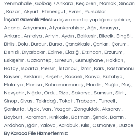
Yenimahalle , Gölbaşı / Ankara , Keçiören , Mamak , Sincan
, Kazan , Akyurt , Etimesgut , Evren , Pursaklar
İnşaat Güvenlik Filesi
satış ve montajı yaptığımız şehirler;
Adana , Adıyaman , Afyonkarahisar , Ağrı , Amasya ,
Ankara , Antalya , Artvin , Aydın , Balıkesir , Bilecik , Bingöl ,
Bitlis , Bolu , Burdur , Bursa , Çanakkale , Çankırı , Çorum ,
Denizli , Diyarbakır , Edirne , Elazığ , Erzincan , Erzurum ,
Eskişehir , Gaziantep , Giresun , Gümüşhane , Hakkari ,
Hatay , Isparta , Mersin , İstanbul , İzmir , Kars , Kastamonu ,
Kayseri , Kırklareli , Kırşehir , Kocaeli , Konya , Kütahya ,
Malatya , Manisa , Kahramanmaraş , Mardin , Muğla , Muş ,
Nevşehir , Niğde , Ordu , Rize , Sakarya , Samsun , Siirt ,
Sinop , Sivas , Tekirdağ , Tokat , Trabzon , Tunceli ,
Şanlıurfa , Uşak , Van , Yozgat , Zonguldak , Aksaray ,
Bayburt , Karaman , Kırıkkale , Batman , Şırnak , Bartın ,
Ardahan , Iğdır , Yalova , Karabük , Kilis , Osmaniye , Düzce
By Karaca File Hizmetlerimiz;