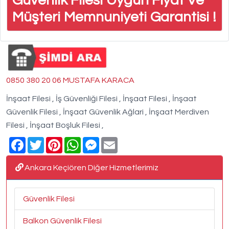
Güvenlik Filesi Uygun Fiyat Ve
Müşteri Memnuniyeti Garantisi !
0850 380 20 06 MUSTAFA KARACA
İnşaat Filesi , İş Güvenliği Filesi , İnşaat Filesi , İnşaat
Güvenlik Filesi , İnşaat Güvenlik Ağlari , İnşaat Merdiven
Filesi , İnşaat Boşluk Filesi ,
Facebook
Twitter
Pinterest
WhatsApp
Messenger
Email
Ankara Keçiören Diğer Hizmetlerimiz
Güvenlik Filesi
Balkon Güvenlik Filesi