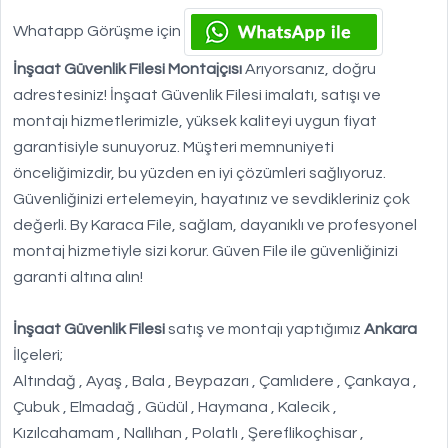
Whatapp Görüşme için
İnşaat Güvenlik Filesi Montajçısı
Arıyorsanız, doğru
adrestesiniz! İnşaat Güvenlik Filesi imalatı, satışı ve
montajı hizmetlerimizle, yüksek kaliteyi uygun fiyat
garantisiyle sunuyoruz. Müşteri memnuniyeti
önceliğimizdir, bu yüzden en iyi çözümleri sağlıyoruz.
Güvenliğinizi ertelemeyin, hayatınız ve sevdikleriniz çok
değerli. By Karaca File, sağlam, dayanıklı ve profesyonel
montaj hizmetiyle sizi korur. Güven File ile güvenliğinizi
garanti altına alın!
İnşaat Güvenlik Filesi
satış ve montajı yaptığımız
Ankara
İlçeleri;
Altındağ , Ayaş , Bala , Beypazarı , Çamlıdere , Çankaya ,
Çubuk , Elmadağ , Güdül , Haymana , Kalecik ,
Kızılcahamam , Nallıhan , Polatlı , Şereflikoçhisar ,