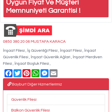
Uygun Fiyat Ve Müşteri
Memnuniyeti Garantisi !
0850 380 20 06 MUSTAFA KARACA
İnşaat Filesi , İş Güvenliği Filesi , İnşaat Filesi , İnşaat
Güvenlik Filesi , İnşaat Güvenlik Ağlari , İnşaat Merdiven
Filesi , İnşaat Boşluk Filesi ,
Facebook
Twitter
Pinterest
WhatsApp
Messenger
Email
Bayburt Diğer Hizmetlerimiz
Güvenlik Filesi
Balkon Güvenlik Filesi