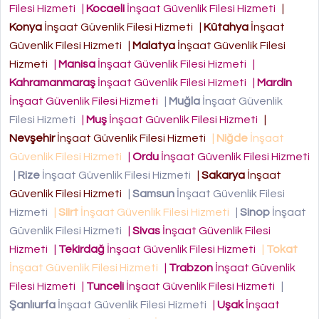
Filesi Hizmeti
|
Kocaeli
İnşaat Güvenlik Filesi Hizmeti
|
Konya
İnşaat Güvenlik Filesi Hizmeti
|
Kütahya
İnşaat
Güvenlik Filesi Hizmeti
|
Malatya
İnşaat Güvenlik Filesi
Hizmeti
|
Manisa
İnşaat Güvenlik Filesi Hizmeti
|
Kahramanmaraş
İnşaat Güvenlik Filesi Hizmeti
|
Mardin
İnşaat Güvenlik Filesi Hizmeti
|
Muğla
İnşaat Güvenlik
Filesi Hizmeti
|
Muş
İnşaat Güvenlik Filesi Hizmeti
|
Nevşehir
İnşaat Güvenlik Filesi Hizmeti
|
Niğde
İnşaat
Güvenlik Filesi Hizmeti
|
Ordu
İnşaat Güvenlik Filesi Hizmeti
|
Rize
İnşaat Güvenlik Filesi Hizmeti
|
Sakarya
İnşaat
Güvenlik Filesi Hizmeti
|
Samsun
İnşaat Güvenlik Filesi
Hizmeti
|
Siirt
İnşaat Güvenlik Filesi Hizmeti
|
Sinop
İnşaat
Güvenlik Filesi Hizmeti
|
Sivas
İnşaat Güvenlik Filesi
Hizmeti
|
Tekirdağ
İnşaat Güvenlik Filesi Hizmeti
|
Tokat
İnşaat Güvenlik Filesi Hizmeti
|
Trabzon
İnşaat Güvenlik
Filesi Hizmeti
|
Tunceli
İnşaat Güvenlik Filesi Hizmeti
|
Şanlıurfa
İnşaat Güvenlik Filesi Hizmeti
|
Uşak
İnşaat