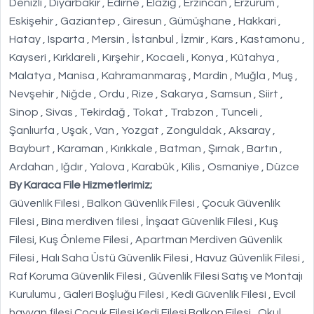
Denizli , Diyarbakır , Edirne , Elazığ , Erzincan , Erzurum ,
Eskişehir , Gaziantep , Giresun , Gümüşhane , Hakkari ,
Hatay , Isparta , Mersin , İstanbul , İzmir , Kars , Kastamonu ,
Kayseri , Kırklareli , Kırşehir , Kocaeli , Konya , Kütahya ,
Malatya , Manisa , Kahramanmaraş , Mardin , Muğla , Muş ,
Nevşehir , Niğde , Ordu , Rize , Sakarya , Samsun , Siirt ,
Sinop , Sivas , Tekirdağ , Tokat , Trabzon , Tunceli ,
Şanlıurfa , Uşak , Van , Yozgat , Zonguldak , Aksaray ,
Bayburt , Karaman , Kırıkkale , Batman , Şırnak , Bartın ,
Ardahan , Iğdır , Yalova , Karabük , Kilis , Osmaniye , Düzce
By Karaca File Hizmetlerimiz;
Güvenlik Filesi , Balkon Güvenlik Filesi , Çocuk Güvenlik
Filesi , Bina merdiven filesi , İnşaat Güvenlik Filesi , Kuş
Filesi, Kuş Önleme Filesi , Apartman Merdiven Güvenlik
Filesi , Halı Saha Üstü Güvenlik Filesi , Havuz Güvenlik Filesi ,
Raf Koruma Güvenlik Filesi , Güvenlik Filesi Satış ve Montajı
Kurulumu , Galeri Boşluğu Filesi , Kedi Güvenlik Filesi , Evcil
hayvan filesi Çocuk Filesi Kedi Filesi Balkon Filesi , Okul