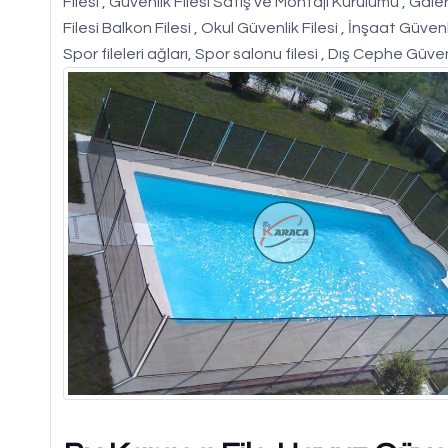
Filesi , Güvenlik Filesi Satış ve Montajı Kurulumu , Galer
Filesi Balkon Filesi , Okul Güvenlik Filesi , İnşaat Güvenl
Spor fileleri ağları, Spor salonu filesi , Dış Cephe Güven