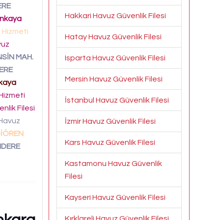
ERE
Hakkari Havuz Güvenlik Filesi
nkaya
i Hizmeti
Hatay Havuz Güvenlik Filesi
uz
SİN MAH.
Isparta Havuz Güvenlik Filesi
ERE
Mersin Havuz Güvenlik Filesi
kaya
 Hizmeti
İstanbul Havuz Güvenlik Filesi
lik Filesi
Havuz
İzmir Havuz Güvenlik Filesi
DİÖREN
Kars Havuz Güvenlik Filesi
IDERE
Kastamonu Havuz Güvenlik
Filesi
Kayseri Havuz Güvenlik Filesi
Kırklareli Havuz Güvenlik Filesi