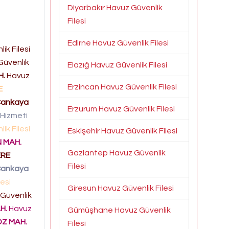
Diyarbakır Havuz Güvenlik
Filesi
Edirne Havuz Güvenlik Filesi
ik Filesi
Güvenlik
Elazığ Havuz Güvenlik Filesi
H.
Havuz
Erzincan Havuz Güvenlik Filesi
E
ankaya
Erzurum Havuz Güvenlik Filesi
i Hizmeti
ik Filesi
Eskişehir Havuz Güvenlik Filesi
 MAH.
Gaziantep Havuz Güvenlik
ERE
Filesi
ankaya
esi
Giresun Havuz Güvenlik Filesi
Güvenlik
H.
Havuz
Gümüşhane Havuz Güvenlik
ÖZ MAH.
Filesi