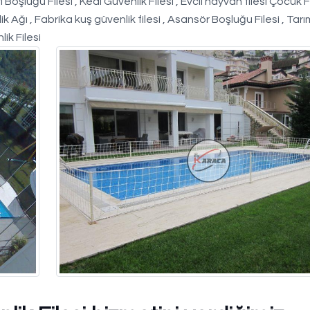
i Boşluğu Filesi , Kedi Güvenlik Filesi , Evcil hayvan filesi Çocuk F
ik Ağı , Fabrika kuş güvenlik filesi , Asansör Boşluğu Filesi , Tarım
lik Filesi