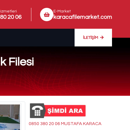
izmetleri
E-Market
80 20 06
karacafilemarket.com
İLETIŞIM
 Filesi
0850 380 20 06 MUSTAFA KARACA