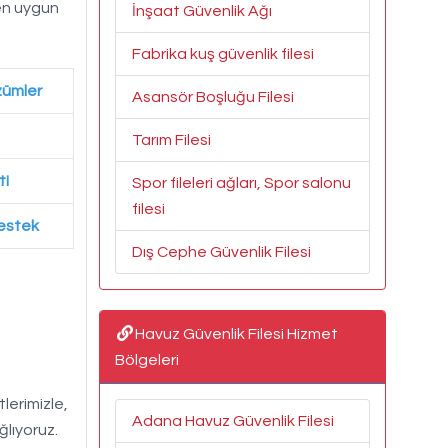
 en uygun
İnşaat Güvenlik Ağı
Fabrika kuş güvenlik filesi
zümler
Asansör Boşluğu Filesi
Tarım Filesi
ti
Spor fileleri ağları, Spor salonu
filesi
Destek
Dış Cephe Güvenlik Filesi
Havuz Güvenlik Filesi Hizmet
Bölgeleri
lerimizle,
Adana Havuz Güvenlik Filesi
ğlıyoruz.