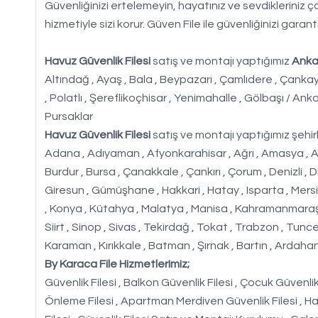
Güvenliğinizi ertelemeyin, hayatınız ve sevdikleriniz 
hizmetiyle sizi korur. Güven File ile güvenliğinizi garanti
Havuz Güvenlik Filesi
satış ve montajı yaptığımız
Anka
Altındağ , Ayaş , Bala , Beypazarı , Çamlıdere , Çanka
, Polatlı , Şereflikoçhisar , Yenimahalle , Gölbaşı / An
Pursaklar
Havuz Güvenlik Filesi
satış ve montajı yaptığımız şehirl
Adana , Adıyaman , Afyonkarahisar , Ağrı , Amasya , Ankara 
Burdur , Bursa , Çanakkale , Çankırı , Çorum , Denizli , D
Giresun , Gümüşhane , Hakkari , Hatay , Isparta , Mersin ,
, Konya , Kütahya , Malatya , Manisa , Kahramanmaraş ,
Siirt , Sinop , Sivas , Tekirdağ , Tokat , Trabzon , Tunc
Karaman , Kırıkkale , Batman , Şırnak , Bartın , Ardahan 
By Karaca File Hizmetlerimiz;
Güvenlik Filesi , Balkon Güvenlik Filesi , Çocuk Güvenlik F
Önleme Filesi , Apartman Merdiven Güvenlik Filesi , Hal