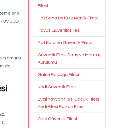
Filesi
lzemelerle
Halı Saha Üstü Güvenlik Filesi
z. TÜV SÜD
Havuz Güvenlik Filesi
Raf Koruma Güvenlik Filesi
Güvenlik Filesi Satış ve Montajı
zun ömürlü
Kurulumu
imizle
Galeri Boşluğu Filesi
si
Kedi Güvenlik Filesi
Evcil hayvan filesi Çocuk Filesi
Kedi Filesi Balkon Filesi
iz,
Okul Güvenlik Filesi
ız,