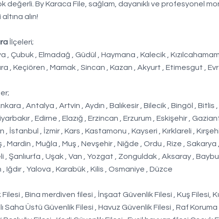
çok değerli. By Karaca File, sağlam, dayanıklı ve profesyonel mo
 altına alın!
ra
İlçeleri;
ya , Çubuk , Elmadağ , Güdül , Haymana , Kalecik , Kızılcahamam 
kara , Keçiören , Mamak , Sincan , Kazan , Akyurt , Etimesgut , Evr
er;
, Antalya , Artvin , Aydın , Balıkesir , Bilecik , Bingöl , Bitlis ,
iyarbakır , Edirne , Elazığ , Erzincan , Erzurum , Eskişehir , Gazian
 İstanbul , İzmir , Kars , Kastamonu , Kayseri , Kırklareli , Kırşehi
 Mardin , Muğla , Muş , Nevşehir , Niğde , Ordu , Rize , Sakarya
eli , Şanlıurfa , Uşak , Van , Yozgat , Zonguldak , Aksaray , Baybur
, Iğdır , Yalova , Karabük , Kilis , Osmaniye , Düzce
ilesi , Bina merdiven filesi , İnşaat Güvenlik Filesi , Kuş Filesi, 
ı Saha Üstü Güvenlik Filesi , Havuz Güvenlik Filesi , Raf Koruma