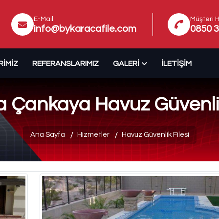
E-Mail
Müşteri H
info@bykaracafile.com
0850 3
RIMIZ
REFERANSLARIMIZ
GALERI
İLETIŞIM
 Çankaya Havuz Güvenlik
Ana Sayfa
Hizmetler
Havuz Güvenlik Filesi