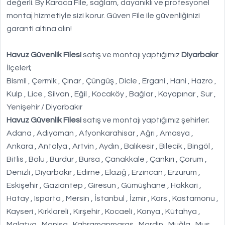
değerli. By Karaca File, sağlam, dayanıklı ve profesyonel
montaj hizmetiyle sizi korur. Güven File ile güvenliğinizi
garanti altına alın!
Havuz Güvenlik Filesi
satış ve montajı yaptığımız
Diyarbakır
İlçeleri;
Bismil , Çermik , Çınar , Çüngüş , Dicle , Ergani , Hani , Hazro ,
Kulp , Lice , Silvan , Eğil , Kocaköy , Bağlar , Kayapınar , Sur ,
Yenişehir / Diyarbakır
Havuz Güvenlik Filesi
satış ve montajı yaptığımız şehirler;
Adana , Adıyaman , Afyonkarahisar , Ağrı , Amasya ,
Ankara , Antalya , Artvin , Aydın , Balıkesir , Bilecik , Bingöl ,
Bitlis , Bolu , Burdur , Bursa , Çanakkale , Çankırı , Çorum ,
Denizli , Diyarbakır , Edirne , Elazığ , Erzincan , Erzurum ,
Eskişehir , Gaziantep , Giresun , Gümüşhane , Hakkari ,
Hatay , Isparta , Mersin , İstanbul , İzmir , Kars , Kastamonu ,
Kayseri , Kırklareli , Kırşehir , Kocaeli , Konya , Kütahya ,
Malatya , Manisa , Kahramanmaraş , Mardin , Muğla , Muş ,