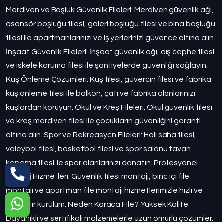
Merdiven ve Boşluk Güvenlik Fileleri: Merdiven güvenlik ağı,
asansör boşluğu filesi, galeri boşluğu filesi ve bina boşluğu
filesi ile apartmanlarınızı ve iş yerlerinizi güvence altına alın.
İnşaat Güvenlik Fileleri: İnşaat güvenlik ağı, dış cephe filesi
ve iskele koruma filesi ile şantiyelerde güvenliği sağlayın.
Kuş Önleme Çözümleri: Kuş filesi, güvercin filesi ve fabrika
kuş önleme filesi ile balkon, çatı ve fabrika alanlarınızı
kuşlardan koruyun. Okul ve Kreş Fileleri: Okul güvenlik filesi
ve kreş merdiven filesi ile çocukların güvenliğini garanti
altına alın. Spor ve Rekreasyon Fileleri: Halı saha filesi,
voleybol filesi, basketbol filesi ve spor salonu tavan
kapama filesi ile spor alanlarınızı donatın. Profesyonel
Montaj Hizmetleri: Güvenlik filesi montajı, bina içi file
montajı ve apartman file montajı hizmetlerimizle hızlı ve
güvenilir kurulum. Neden Karaca File? Yüksek Kalite:
Dayanıklı ve sertifikalı malzemelerle uzun ömürlü çözümler.