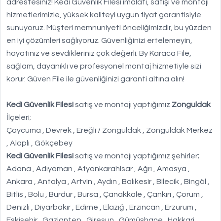
adrestesiniz! Kedi Güvenlik Filesi imalatı, satışı ve montajı
hizmetlerimizle, yüksek kaliteyi uygun fiyat garantisiyle
sunuyoruz. Müşteri memnuniyeti önceliğimizdir, bu yüzden
en iyi çözümleri sağlıyoruz. Güvenliğinizi ertelemeyin,
hayatınız ve sevdikleriniz çok değerli. By Karaca File,
sağlam, dayanıklı ve profesyonel montaj hizmetiyle sizi
korur. Güven File ile güvenliğinizi garanti altına alın!
Kedi Güvenlik Filesi
satış ve montajı yaptığımız
Zonguldak
İlçeleri;
Çaycuma , Devrek , Ereğli / Zonguldak , Zonguldak Merkez
, Alaplı , Gökçebey
Kedi Güvenlik Filesi
satış ve montajı yaptığımız şehirler;
Adana , Adıyaman , Afyonkarahisar , Ağrı , Amasya ,
Ankara , Antalya , Artvin , Aydın , Balıkesir , Bilecik , Bingöl ,
Bitlis , Bolu , Burdur , Bursa , Çanakkale , Çankırı , Çorum ,
Denizli , Diyarbakır , Edirne , Elazığ , Erzincan , Erzurum ,
Eskişehir , Gaziantep , Giresun , Gümüşhane , Hakkari ,