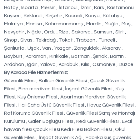
Hatay , Isparta , Mersin , İstanbul , İzmir , Kars , Kastamonu ,
Kayseri , Kırklareli , Kırşehir , Kocaeli , Konya , Kütahya ,
Malatya , Manisa , Kahramanmaraş , Mardin , Muğla , Muş ,
Nevşehir , Niğde , Ordu , Rize , Sakarya , Samsun , Siirt ,
Sinop , Sivas , Tekirdağ , Tokat , Trabzon , Tunceli ,
Şanlıurfa , Uşak , Van , Yozgat , Zonguldak , Aksaray ,
Bayburt , Karaman , Kırıkkale , Batman , Şırnak , Bartın ,
Ardahan , Iğdır , Yalova , Karabük , Kilis , Osmaniye , Düzce
By Karaca File Hizmetlerimiz;
Güvenlik Filesi , Balkon Güvenlik Filesi , Çocuk Güvenlik
Filesi , Bina merdiven filesi , İnşaat Güvenlik Filesi , Kuş
Filesi, Kuş Önleme Filesi , Apartman Merdiven Güvenlik
Filesi , Halı Saha Üstü Güvenlik Filesi , Havuz Güvenlik Filesi ,
Raf Koruma Güvenlik Filesi , Güvenlik Filesi Satış ve Montajı
Kurulumu , Galeri Boşluğu Filesi , Kedi Güvenlik Filesi , Evcil
hayvan filesi Çocuk Filesi Kedi Filesi Balkon Filesi , Okul
Güvenlik Filesi , İnşaat Güvenlik Ağı , Fabrika kuş güvenlik