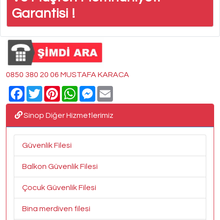
Garantisi !
0850 380 20 06 MUSTAFA KARACA
Facebook
Twitter
Pinterest
WhatsApp
Messenger
Email
Sinop Diğer Hizmetlerimiz
Güvenlik Filesi
Balkon Güvenlik Filesi
Çocuk Güvenlik Filesi
Bina merdiven filesi