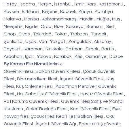
Hatay , Isparta , Mersin , İstanbul , İzmir , Kars , Kastamonu ,
Kayseri , Kırklareli , Kırşehir , Kocaeli , Konya , Kütahya ,
Malatya , Manisa , Kahramanmaraş , Mardin , Muğla , Muş ,
Nevşehir , Niğde , Ordu , Rize , Sakarya , Samsun , Siirt ,
Sinop , Sivas , Tekirdağ , Tokat , Trabzon , Tunceli ,
Şanlıurfa , Uşak , Van , Yozgat , Zonguldak , Aksaray ,
Bayburt , Karaman , Kırıkkale , Batman , Şırnak , Bartın ,
Ardahan , Iğdır , Yalova , Karabük , Kilis , Osmaniye , Düzce
By Karaca File Hizmetlerimiz;
Güvenlik Filesi , Balkon Güvenlik Filesi , Çocuk Güvenlik
Filesi , Bina merdiven filesi , İnşaat Güvenlik Filesi , Kuş
Filesi, Kuş Önleme Filesi , Apartman Merdiven Güvenlik
Filesi , Halı Saha Üstü Güvenlik Filesi , Havuz Güvenlik Filesi ,
Raf Koruma Güvenlik Filesi , Güvenlik Filesi Satış ve Montajı
Kurulumu , Galeri Boşluğu Filesi , Kedi Güvenlik Filesi , Evcil
hayvan filesi Çocuk Filesi Kedi Filesi Balkon Filesi , Okul
Güvenlik Filesi , İnşaat Güvenlik Ağı , Fabrika kuş güvenlik