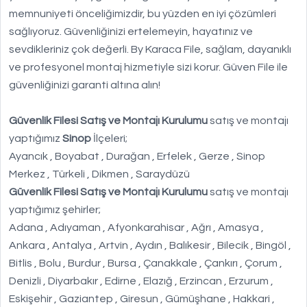
memnuniyeti önceliğimizdir, bu yüzden en iyi çözümleri
sağlıyoruz. Güvenliğinizi ertelemeyin, hayatınız ve
sevdikleriniz çok değerli. By Karaca File, sağlam, dayanıklı
ve profesyonel montaj hizmetiyle sizi korur. Güven File ile
güvenliğinizi garanti altına alın!
Güvenlik Filesi Satış ve Montajı Kurulumu
satış ve montajı
yaptığımız
Sinop
İlçeleri;
Ayancık , Boyabat , Durağan , Erfelek , Gerze , Sinop
Merkez , Türkeli , Dikmen , Saraydüzü
Güvenlik Filesi Satış ve Montajı Kurulumu
satış ve montajı
yaptığımız şehirler;
Adana , Adıyaman , Afyonkarahisar , Ağrı , Amasya ,
Ankara , Antalya , Artvin , Aydın , Balıkesir , Bilecik , Bingöl ,
Bitlis , Bolu , Burdur , Bursa , Çanakkale , Çankırı , Çorum ,
Denizli , Diyarbakır , Edirne , Elazığ , Erzincan , Erzurum ,
Eskişehir , Gaziantep , Giresun , Gümüşhane , Hakkari ,