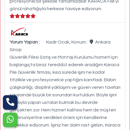
profesyonel bir şekilde tamamladılar. KARACA File’yi
gönül rahatlığıyla herkese tavsiye ediyorum.
Yorum Yapan :
Kadir Ocak, Konum :
Ankara
Sinop
Güvenlik Filesi Satış ve Montajı Kurulumu hizmeti için
başlangıçta biraz tereddüt ederek aradığım Karaca
File Güvenlik firması, kısa sürede işini ne kadar
titizlikle ve profesyonelce yaptığını kanıtladı. Ekibin
çalışkanlığı, disiplinli yaklaşımı ve güven veren tavırları
sayesinde büyük bir sorundan kurtuldum. Böyle işini
hakkıyla yapan ustaları bulmak bu devirde
gerçekten zor. Hem hizmet kalitesi hem de müşteri
memnuniyetine verdikleri önem için kendilerine
teşekkür ediyorum. İşiniz her daim rast gelsin, Karaca