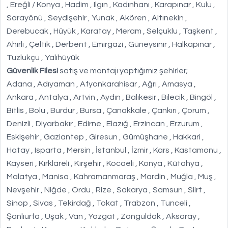
, Ereğli / Konya , Hadim , Ilgın , Kadınhanı , Karapınar , Kulu ,
Sarayönü , Seydişehir , Yunak , Akören , Altınekin ,
Derebucak , Hüyük , Karatay , Meram , Selçuklu , Taşkent ,
Ahırlı , Çeltik , Derbent , Emirgazi , Güneysınır , Halkapınar ,
Tuzlukçu , Yalıhüyük
Güvenlik Filesi
satış ve montajı yaptığımız şehirler;
Adana , Adıyaman , Afyonkarahisar , Ağrı , Amasya ,
Ankara , Antalya , Artvin , Aydın , Balıkesir , Bilecik , Bingöl ,
Bitlis , Bolu , Burdur , Bursa , Çanakkale , Çankırı , Çorum ,
Denizli , Diyarbakır , Edirne , Elazığ , Erzincan , Erzurum ,
Eskişehir , Gaziantep , Giresun , Gümüşhane , Hakkari ,
Hatay , Isparta , Mersin , İstanbul , İzmir , Kars , Kastamonu ,
Kayseri , Kırklareli , Kırşehir , Kocaeli , Konya , Kütahya ,
Malatya , Manisa , Kahramanmaraş , Mardin , Muğla , Muş ,
Nevşehir , Niğde , Ordu , Rize , Sakarya , Samsun , Siirt ,
Sinop , Sivas , Tekirdağ , Tokat , Trabzon , Tunceli ,
Şanlıurfa , Uşak , Van , Yozgat , Zonguldak , Aksaray ,