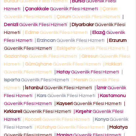
Burdur
Güvenlik Filesi Hizmeti
|
Bursa
Güvenlik Filesi
Hizmeti
|
Çanakkale
Güvenlik Filesi Hizmeti
|
Çankırı
Güvenlik Filesi Hizmeti
|
Çorum
Güvenlik Filesi Hizmeti
|
Denizli
Güvenlik Filesi Hizmeti
|
Diyarbakır
Güvenlik Filesi
Hizmeti
|
Edirne
Güvenlik Filesi Hizmeti
|
Elazığ
Güvenlik
Filesi Hizmeti
|
Erzincan
Güvenlik Filesi Hizmeti
|
Erzurum
Güvenlik Filesi Hizmeti
|
Eskişehir
Güvenlik Filesi Hizmeti
|
Gaziantep
Güvenlik Filesi Hizmeti
|
Giresun
Güvenlik Filesi
Hizmeti
|
Gümüşhane
Güvenlik Filesi Hizmeti
|
Hakkari
Güvenlik Filesi Hizmeti
|
Hatay
Güvenlik Filesi Hizmeti
|
Isparta
Güvenlik Filesi Hizmeti
|
Mersin
Güvenlik Filesi
Hizmeti
|
İstanbul
Güvenlik Filesi Hizmeti
|
İzmir
Güvenlik
Filesi Hizmeti
|
Kars
Güvenlik Filesi Hizmeti
|
Kastamonu
Güvenlik Filesi Hizmeti
|
Kayseri
Güvenlik Filesi Hizmeti
|
Kırklareli
Güvenlik Filesi Hizmeti
|
Kırşehir
Güvenlik Filesi
Hizmeti
|
Kocaeli
Güvenlik Filesi Hizmeti
|
Konya
Güvenlik
Filesi Hizmeti
|
Kütahya
Güvenlik Filesi Hizmeti
|
Malatya
Güvenlik Filesi Hizmeti
|
Manisa
Güvenlik Filesi Hizmeti
|