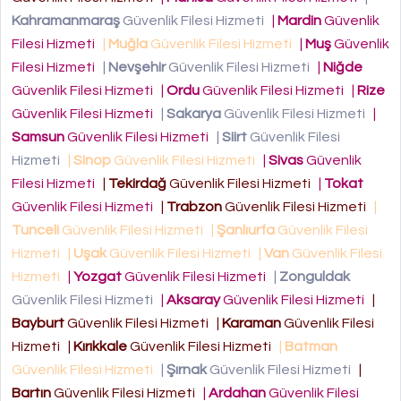
Kahramanmaraş
Güvenlik Filesi Hizmeti
|
Mardin
Güvenlik
Filesi Hizmeti
|
Muğla
Güvenlik Filesi Hizmeti
|
Muş
Güvenlik
Filesi Hizmeti
|
Nevşehir
Güvenlik Filesi Hizmeti
|
Niğde
Güvenlik Filesi Hizmeti
|
Ordu
Güvenlik Filesi Hizmeti
|
Rize
Güvenlik Filesi Hizmeti
|
Sakarya
Güvenlik Filesi Hizmeti
|
Samsun
Güvenlik Filesi Hizmeti
|
Siirt
Güvenlik Filesi
Hizmeti
|
Sinop
Güvenlik Filesi Hizmeti
|
Sivas
Güvenlik
Filesi Hizmeti
|
Tekirdağ
Güvenlik Filesi Hizmeti
|
Tokat
Güvenlik Filesi Hizmeti
|
Trabzon
Güvenlik Filesi Hizmeti
|
Tunceli
Güvenlik Filesi Hizmeti
|
Şanlıurfa
Güvenlik Filesi
Hizmeti
|
Uşak
Güvenlik Filesi Hizmeti
|
Van
Güvenlik Filesi
Hizmeti
|
Yozgat
Güvenlik Filesi Hizmeti
|
Zonguldak
Güvenlik Filesi Hizmeti
|
Aksaray
Güvenlik Filesi Hizmeti
|
Bayburt
Güvenlik Filesi Hizmeti
|
Karaman
Güvenlik Filesi
Hizmeti
|
Kırıkkale
Güvenlik Filesi Hizmeti
|
Batman
Güvenlik Filesi Hizmeti
|
Şırnak
Güvenlik Filesi Hizmeti
|
Bartın
Güvenlik Filesi Hizmeti
|
Ardahan
Güvenlik Filesi