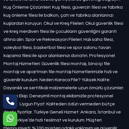
Kuş Önleme Çözümleri: Kuş filesi, güvercin filesi ve fabrika
kuş önleme filesi ile balkon, çatı ve fabrika alanlarınızı
kuşlardan koruyun. Okul ve Kreş Fileleri: Okul güvenlik filesi
ve kreş merdiven filesi ile çocukların güvenliğini garanti
altına alın. Spor ve Rekreasyon Fileleri: Halı saha filesi,
voleybol filesi, basketbol filesi ve spor salonu tavan
kapama filesi ile spor alanlarınızı donatın. Profesyonel
Montaj Hizmetleri: Güvenlik filesi montajı, bina içi file
montajı ve apartman file montajı hizmetlerimizle hızlı ve
güvenilir kurulum. Neden Karaca File? Yüksek Kalite:
Dayanıklı ve sertifikalı malzemelerle uzun ömürlü çözümler.
Uzman Ekip: Deneyimli montaj ekibimizle profesyonel
hizmet. Uygun Fiyat: Kaliteden ödün vermeden bütçe
dostu fiyatlar. Türkiye Geneli Hizmet: Ankara, İstanbul ve
tüm Türkiye’de hızlı teslimat ve kurulum. Müşteri
Memnuniyeti: %100 müşteri odaklı yaklaşım ve güvenilir