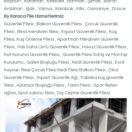
Bayburt , Karaman , Kırıkkale , Batman , Şırnak , Bartın ,
Ardahan , Iğdır , Yalova , Karabük , Kilis , Osmaniye , Düzce
By Karaca File Hizmetlerimiz;
Güvenlik Filesi , Balkon Güvenlik Filesi , Çocuk Güvenlik
Filesi , Bina merdiven filesi , İnşaat Güvenlik Filesi , Kuş
Filesi, Kuş Önleme Filesi , Apartman Merdiven Güvenlik
Filesi , Halı Saha Üstü Güvenlik Filesi , Havuz Güvenlik Filesi ,
Raf Koruma Güvenlik Filesi , Güvenlik Filesi Satış ve Montajı
Kurulumu , Galeri Boşluğu Filesi , Kedi Güvenlik Filesi , Evcil
hayvan filesi Çocuk Filesi Kedi Filesi Balkon Filesi , Okul
Güvenlik Filesi , İnşaat Güvenlik Ağı , Fabrika kuş güvenlik
filesi , Asansör Boşluğu Filesi , Tarım Filesi , Spor fileleri
ağları, Spor salonu filesi , Dış Cephe Güvenlik Filesi