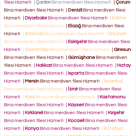
filesi Hizmeti
|
Çankırı
Bina merdiven filesi Hizmeti
|
Çorum
Bina merdiven filesi Hizmeti
|
Denizli
Bina merdiven filesi
Hizmeti
|
Diyarbakır
Bina merdiven filesi Hizmeti
|
Edirne
Bina merdiven filesi Hizmeti
|
Elazığ
Bina merdiven filesi
Hizmeti
|
Erzincan
Bina merdiven filesi Hizmeti
|
Erzurum
Bina merdiven filesi Hizmeti
|
Eskişehir
Bina merdiven filesi
Hizmeti
|
Gaziantep
Bina merdiven filesi Hizmeti
|
Giresun
Bina merdiven filesi Hizmeti
|
Gümüşhane
Bina merdiven
filesi Hizmeti
|
Hakkari
Bina merdiven filesi Hizmeti
|
Hatay
Bina merdiven filesi Hizmeti
|
Isparta
Bina merdiven filesi
Hizmeti
|
Mersin
Bina merdiven filesi Hizmeti
|
İstanbul
Bina merdiven filesi Hizmeti
|
İzmir
Bina merdiven filesi
Hizmeti
|
Kars
Bina merdiven filesi Hizmeti
|
Kastamonu
Bina merdiven filesi Hizmeti
|
Kayseri
Bina merdiven filesi
Hizmeti
|
Kırklareli
Bina merdiven filesi Hizmeti
|
Kırşehir
Bina merdiven filesi Hizmeti
|
Kocaeli
Bina merdiven filesi
Hizmeti
|
Konya
Bina merdiven filesi Hizmeti
|
Kütahya