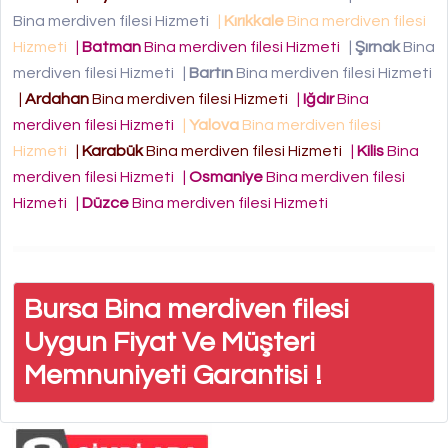
Bina merdiven filesi Hizmeti
|
Kırıkkale
Bina merdiven filesi
Hizmeti
|
Batman
Bina merdiven filesi Hizmeti
|
Şırnak
Bina
merdiven filesi Hizmeti
|
Bartın
Bina merdiven filesi Hizmeti
|
Ardahan
Bina merdiven filesi Hizmeti
|
Iğdır
Bina
merdiven filesi Hizmeti
|
Yalova
Bina merdiven filesi
Hizmeti
|
Karabük
Bina merdiven filesi Hizmeti
|
Kilis
Bina
merdiven filesi Hizmeti
|
Osmaniye
Bina merdiven filesi
Hizmeti
|
Düzce
Bina merdiven filesi Hizmeti
Bursa Bina merdiven filesi
Uygun Fiyat Ve Müşteri
Memnuniyeti Garantisi !