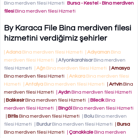
Bina merdiven filesi Hizmeti
Bursa - Kestel - Bina merdiven
filesi
Bina merdiven filesi Hizmeti
By Karaca File Bina merdiven filesi
hizmetini verdiğimiz şehirler
|
Adana
Bina merdiven filesi Hizmeti
|
Adıyaman
Bina
merdiven filesi Hizmeti
|
Afyonkarahisar
Bina merdiven
filesi Hizmeti
|
Ağrı
Bina merdiven filesi Hizmeti
|
Amasya
Bina merdiven filesi Hizmeti
|
Ankara
Bina merdiven filesi
Hizmeti
|
Antalya
Bina merdiven filesi Hizmeti
|
Artvin
Bina
merdiven filesi Hizmeti
|
Aydın
Bina merdiven filesi Hizmeti
|
Balıkesir
Bina merdiven filesi Hizmeti
|
Bilecik
Bina
merdiven filesi Hizmeti
|
Bingöl
Bina merdiven filesi Hizmeti
|
Bitlis
Bina merdiven filesi Hizmeti
|
Bolu
Bina merdiven
filesi Hizmeti
|
Burdur
Bina merdiven filesi Hizmeti
|
Bursa
Bina merdiven filesi Hizmeti
|
Çanakkale
Bina merdiven