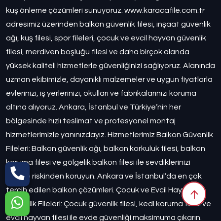
kuş önleme çözümleri sunuyoruz. www.karacafile.com.tr
adresimiz üzerinden balkon güvenlik filesi, inşaat güvenlik
ağı, kuş filesi, spor fileleri, çocuk ve evcil hayvan güvenlik
filesi, merdiven boşluğu filesi ve daha birçok alanda
yüksek kaliteli hizmetlerle güvenliğinizi sağlıyoruz. Alanında
uzman ekibimizle, dayanıklı malzemeler ve uygun fiyatlarla
evlerinizi, iş yerlerinizi, okulları ve fabrikalarınızı koruma
altına alıyoruz. Ankara, İstanbul ve Türkiye’nin her
bölgesinde hızlı teslimat ve profesyonel montaj
hizmetlerimizle yanınızdayız. Hizmetlerimiz Balkon Güvenlik
Fileleri: Balkon güvenlik ağı, balkon korkuluk filesi, balkon
koruma filesi ve gölgelik balkon filesi ile sevdiklerinizi
düşme riskinden koruyun. Ankara ve İstanbul’da en çok
tercih edilen balkon çözümleri. Çocuk ve Evcil Hayvan
Güvenlik Fileleri: Çocuk güvenlik filesi, kedi koruma filesi ve
evcil hayvan filesi ile evde güvenliği maksimuma çıkarın.