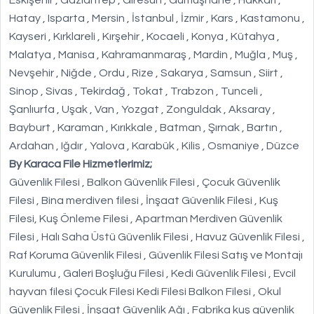
Eskişehir , Gaziantep , Giresun , Gümüşhane , Hakkari ,
Hatay , Isparta , Mersin , İstanbul , İzmir , Kars , Kastamonu ,
Kayseri , Kırklareli , Kırşehir , Kocaeli , Konya , Kütahya ,
Malatya , Manisa , Kahramanmaraş , Mardin , Muğla , Muş ,
Nevşehir , Niğde , Ordu , Rize , Sakarya , Samsun , Siirt ,
Sinop , Sivas , Tekirdağ , Tokat , Trabzon , Tunceli ,
Şanlıurfa , Uşak , Van , Yozgat , Zonguldak , Aksaray ,
Bayburt , Karaman , Kırıkkale , Batman , Şırnak , Bartın ,
Ardahan , Iğdır , Yalova , Karabük , Kilis , Osmaniye , Düzce
By Karaca File Hizmetlerimiz;
Güvenlik Filesi , Balkon Güvenlik Filesi , Çocuk Güvenlik
Filesi , Bina merdiven filesi , İnşaat Güvenlik Filesi , Kuş
Filesi, Kuş Önleme Filesi , Apartman Merdiven Güvenlik
Filesi , Halı Saha Üstü Güvenlik Filesi , Havuz Güvenlik Filesi ,
Raf Koruma Güvenlik Filesi , Güvenlik Filesi Satış ve Montajı
Kurulumu , Galeri Boşluğu Filesi , Kedi Güvenlik Filesi , Evcil
hayvan filesi Çocuk Filesi Kedi Filesi Balkon Filesi , Okul
Güvenlik Filesi , İnşaat Güvenlik Ağı , Fabrika kuş güvenlik