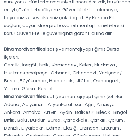
sunuyoruz. Müşteri memnuniyeti önceliğimizdir, bu yüzden
en iyi çözümleri sağlıyoruz. Güvenliğinizi ertelemeyin,
hayatınız ve sevdikleriniz çok değerli. By Karaca File,
sağlam, dayanıklı ve profesyonel montaj hizmetiyle sizi
korur. Güven File ile güvenliğinizi garanti altına alın!
Bina merdiven filesi
satış ve montajı yaptığımız
Bursa
İlçeleri;
Gemlik , İnegöl , İznik , Karacabey , Keles , Mudanya ,
Mustafakemalpaşa , Orhaneli , Orhangazi , Yenişehir /
Bursa , Büyükorhan , Harmancık , Nilüfer , Osmangazi ,
Yıldırım , Gürsu , Kestel
Bina merdiven filesi
satış ve montajı yaptığımız şehirler;
Adana , Adıyaman , Afyonkarahisar , Ağrı , Amasya ,
Ankara , Antalya , Artvin , Aydın , Balıkesir , Bilecik , Bingöl ,
Bitlis , Bolu , Burdur , Bursa , Çanakkale , Çankırı , Çorum ,
Denizli , Diyarbakır , Edirne , Elazığ , Erzincan , Erzurum ,