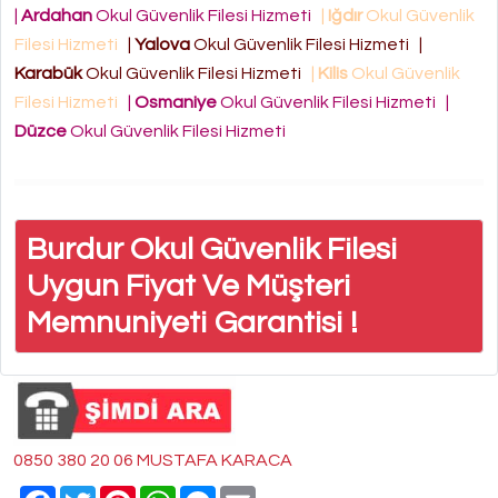
|
Ardahan
Okul Güvenlik Filesi Hizmeti
|
Iğdır
Okul Güvenlik
Filesi Hizmeti
|
Yalova
Okul Güvenlik Filesi Hizmeti
|
Karabük
Okul Güvenlik Filesi Hizmeti
|
Kilis
Okul Güvenlik
Filesi Hizmeti
|
Osmaniye
Okul Güvenlik Filesi Hizmeti
|
Düzce
Okul Güvenlik Filesi Hizmeti
Burdur Okul Güvenlik Filesi
Uygun Fiyat Ve Müşteri
Memnuniyeti Garantisi !
0850 380 20 06 MUSTAFA KARACA
Facebook
Twitter
Pinterest
WhatsApp
Messenger
Email