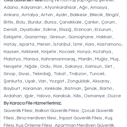
Okul Güvenlik Filesi
satış ve montajı yaptığımız şehirler;
Adana , Adıyaman , Afyonkarahisar , Ağrı , Amasya ,
Ankara , Antalya , Artvin , Aydın , Balıkesir , Bilecik , Bingöl ,
Bitlis , Bolu , Burdur , Bursa , Çanakkale , Çankırı , Çorum ,
Denizli , Diyarbakır , Edirne , Elazığ , Erzincan , Erzurum ,
Eskişehir , Gaziantep , Giresun , Gümüşhane , Hakkari ,
Hatay , Isparta , Mersin , İstanbul , İzmir , Kars , Kastamonu ,
Kayseri , Kırklareli , Kırşehir , Kocaeli , Konya , Kütahya ,
Malatya , Manisa , Kahramanmaraş , Mardin , Muğla , Muş ,
Nevşehir , Niğde , Ordu , Rize , Sakarya , Samsun , Siirt ,
Sinop , Sivas , Tekirdağ , Tokat , Trabzon , Tunceli ,
Şanlıurfa , Uşak , Van , Yozgat , Zonguldak , Aksaray ,
Bayburt , Karaman , Kırıkkale , Batman , Şırnak , Bartın ,
Ardahan , Iğdır , Yalova , Karabük , Kilis , Osmaniye , Düzce
By Karaca File Hizmetlerimiz;
Güvenlik Filesi , Balkon Güvenlik Filesi , Çocuk Güvenlik
Filesi , Bina merdiven filesi , İnşaat Güvenlik Filesi , Kuş
Filesi, Kuş Önleme Filesi , Apartman Merdiven Güvenlik