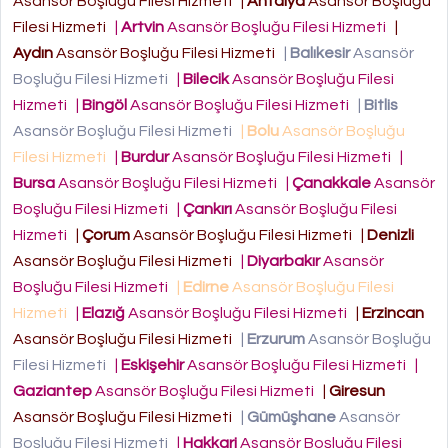
Asansör Boşluğu Filesi Hizmeti
|
Antalya
Asansör Boşluğu
Filesi Hizmeti
|
Artvin
Asansör Boşluğu Filesi Hizmeti
|
Aydın
Asansör Boşluğu Filesi Hizmeti
|
Balıkesir
Asansör
Boşluğu Filesi Hizmeti
|
Bilecik
Asansör Boşluğu Filesi
Hizmeti
|
Bingöl
Asansör Boşluğu Filesi Hizmeti
|
Bitlis
Asansör Boşluğu Filesi Hizmeti
|
Bolu
Asansör Boşluğu
Filesi Hizmeti
|
Burdur
Asansör Boşluğu Filesi Hizmeti
|
Bursa
Asansör Boşluğu Filesi Hizmeti
|
Çanakkale
Asansör
Boşluğu Filesi Hizmeti
|
Çankırı
Asansör Boşluğu Filesi
Hizmeti
|
Çorum
Asansör Boşluğu Filesi Hizmeti
|
Denizli
Asansör Boşluğu Filesi Hizmeti
|
Diyarbakır
Asansör
Boşluğu Filesi Hizmeti
|
Edirne
Asansör Boşluğu Filesi
Hizmeti
|
Elazığ
Asansör Boşluğu Filesi Hizmeti
|
Erzincan
Asansör Boşluğu Filesi Hizmeti
|
Erzurum
Asansör Boşluğu
Filesi Hizmeti
|
Eskişehir
Asansör Boşluğu Filesi Hizmeti
|
Gaziantep
Asansör Boşluğu Filesi Hizmeti
|
Giresun
Asansör Boşluğu Filesi Hizmeti
|
Gümüşhane
Asansör
Boşluğu Filesi Hizmeti
|
Hakkari
Asansör Boşluğu Filesi