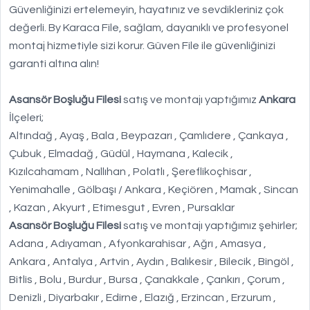
Güvenliğinizi ertelemeyin, hayatınız ve sevdikleriniz çok
değerli. By Karaca File, sağlam, dayanıklı ve profesyonel
montaj hizmetiyle sizi korur. Güven File ile güvenliğinizi
garanti altına alın!
Asansör Boşluğu Filesi
satış ve montajı yaptığımız
Ankara
İlçeleri;
Altındağ , Ayaş , Bala , Beypazarı , Çamlıdere , Çankaya ,
Çubuk , Elmadağ , Güdül , Haymana , Kalecik ,
Kızılcahamam , Nallıhan , Polatlı , Şereflikoçhisar ,
Yenimahalle , Gölbaşı / Ankara , Keçiören , Mamak , Sincan
, Kazan , Akyurt , Etimesgut , Evren , Pursaklar
Asansör Boşluğu Filesi
satış ve montajı yaptığımız şehirler;
Adana , Adıyaman , Afyonkarahisar , Ağrı , Amasya ,
Ankara , Antalya , Artvin , Aydın , Balıkesir , Bilecik , Bingöl ,
Bitlis , Bolu , Burdur , Bursa , Çanakkale , Çankırı , Çorum ,
Denizli , Diyarbakır , Edirne , Elazığ , Erzincan , Erzurum ,