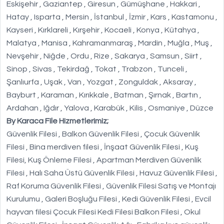
Eskişehir , Gaziantep , Giresun , Gümüşhane , Hakkari ,
Hatay , Isparta , Mersin , İstanbul , İzmir , Kars , Kastamonu ,
Kayseri , Kırklareli , Kırşehir , Kocaeli , Konya , Kütahya ,
Malatya , Manisa , Kahramanmaraş , Mardin , Muğla , Muş ,
Nevşehir , Niğde , Ordu , Rize , Sakarya , Samsun , Siirt ,
Sinop , Sivas , Tekirdağ , Tokat , Trabzon , Tunceli ,
Şanlıurfa , Uşak , Van , Yozgat , Zonguldak , Aksaray ,
Bayburt , Karaman , Kırıkkale , Batman , Şırnak , Bartın ,
Ardahan , Iğdır , Yalova , Karabük , Kilis , Osmaniye , Düzce
By Karaca File Hizmetlerimiz;
Güvenlik Filesi , Balkon Güvenlik Filesi , Çocuk Güvenlik
Filesi , Bina merdiven filesi , İnşaat Güvenlik Filesi , Kuş
Filesi, Kuş Önleme Filesi , Apartman Merdiven Güvenlik
Filesi , Halı Saha Üstü Güvenlik Filesi , Havuz Güvenlik Filesi ,
Raf Koruma Güvenlik Filesi , Güvenlik Filesi Satış ve Montajı
Kurulumu , Galeri Boşluğu Filesi , Kedi Güvenlik Filesi , Evcil
hayvan filesi Çocuk Filesi Kedi Filesi Balkon Filesi , Okul