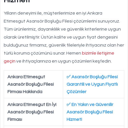
Hizmeti
Yılların deneyimi ile, müşterilerimize en iyi Ankara
Etimesgut Asansör Boşluğu Filesi çözümlerini sunuyoruz.
Tüm ürünlerimiz, dayanıklılık ve güvenlik kriterlerine uygun
olarak üretilmiştir. Üstün kalite ve uygun fiyat dengesini
bulduğunuz firmamız, güvenlik fileleriyle ihtiyacınız olan her
türlü koruma çözümünü sunar. Hemen
bizimle iletişime
geçin
ve ihtiyaçlarınıza en uygun çözümleri keşfedin.
Ankara Etimesgut
✅ Asansör Boşluğu Filesi
Asansör Boşluğu Filesi
Garantili ve Uygun Fiyatlı
Firması Hakkında
Çözümler
Ankara Etimesgut En İyi
✅ En Yakın ve Güvenilir
Asansör Boşluğu Filesi
Asansör Boşluğu Filesi
Firması
Hizmeti