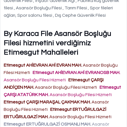
Güvenlik Filesi , İnşaat Güvenlik Ağı , Fabrika kuş güvenlik
filesi , Asansör Boşluğu Filesi , Tarım Filesi , Spor fileleri
ağları, Spor salonu filesi , Dış Cephe Güvenlik Filesi
By Karaca File Asansör Boşluğu
Filesi hizmetini verdiğimiz
Etimesgut Mahalleleri
Etimesgut AHİEVRAN AHİ EVRAN MAH.
Asansör Boşluğu
Filesi Hizmeti
Etimesgut AHİEVRAN AHİ EVRANOSB MAH.
Asansör Boşluğu Filesi Hizmeti
Etimesgut ÇARŞI
ANDİÇEN MAH.
Asansör Boşluğu Filesi Hizmeti
Etimesgut
ÇARŞI ATATÜRK MAH.
Asansör Boşluğu Filesi Hizmeti
Etimesgut ÇARŞI MARAŞAL ÇAKMAK MAH.
Asansör
Boşluğu Filesi Hizmeti
Etimesgut ERTUĞRULGAZİ
ERTUĞRULGAZİ MAH.
Asansör Boşluğu Filesi Hizmeti
Etimesgut ERTUĞRULGAZİ OSMANLI MAH.
Asansör