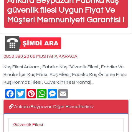
Ankara Beypazarı Fabrika kuş
güvenlik filesi Uygun Fiyat Ve
Müşteri Memnuniyeti Garantisi !
0850 380 20 06 MUSTAFA KARACA
Kuş Filesi Ankara , Fabrika Kuş Güvenlik Filesi , Fabrika Ve
Binalar İçin Kuş Filesi , Kuş Filesi , Fabrika Kuş Önleme Filesi
Kuş Konmaz Filesi , Güvercin Filesi Montajı ,
Facebook
Twitter
Pinterest
WhatsApp
Messenger
Email
Ankara Beypazarı Diğer Hizmetlerimiz
Güvenlik Filesi