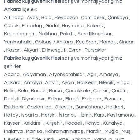
Fabrika kuş güvenlik filesi
satış ve montajı yaptığımız
Ankara
İlçeleri;
Altındağ , Ayaş , Bala , Beypazarı , Çamlıdere , Çankaya ,
Çubuk , Elmadağ , Güdül , Haymana , Kalecik ,
Kızılcahamam , Nallıhan , Polatlı , Şereflikoçhisar ,
Yenimahalle , Gölbaşı / Ankara , Keçiören , Mamak , Sincan
, Kazan , Akyurt , Etimesgut , Evren , Pursaklar
Fabrika kuş güvenlik filesi
satış ve montajı yaptığımız
şehirler;
Adana , Adıyaman , Afyonkarahisar , Ağrı , Amasya ,
Ankara , Antalya , Artvin , Aydın , Balıkesir , Bilecik , Bingöl ,
Bitlis , Bolu , Burdur , Bursa , Çanakkale , Çankırı , Çorum ,
Denizli , Diyarbakır , Edirne , Elazığ , Erzincan , Erzurum ,
Eskişehir , Gaziantep , Giresun , Gümüşhane , Hakkari ,
Hatay , Isparta , Mersin , İstanbul , İzmir , Kars , Kastamonu ,
Kayseri , Kırklareli , Kırşehir , Kocaeli , Konya , Kütahya ,
Malatya , Manisa , Kahramanmaraş , Mardin , Muğla , Muş ,
Nevşehir , Niğde , Ordu , Rize , Sakarya , Samsun , Siirt ,